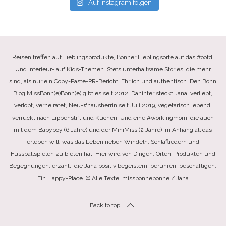
Auf Instagram folgen
Reisen treffen auf Lieblingsprodukte, Bonner Lieblingsorte auf das #ootd.
Und Interieur- auf Kids-Themen. Stets unterhaltsame Stories, die mehr
sind, als nur ein Copy-Paste-PR-Bericht. Ehrlich und authentisch. Den Bonn
Blog MissBonn(e)Bonn(e) gibt es seit 2012. Dahinter steckt Jana, verliebt,
verlobt, verheiratet, Neu-#hausherrin seit Juli 2019, vegetarisch lebend,
verrückt nach Lippenstift und Kuchen. Und eine #workingmom, die auch
mit dem Babyboy (6 Jahre) und der MiniMiss (2 Jahre) im Anhang all das
erleben will, was das Leben neben Windeln, Schlafliedern und
Fussballspielen zu bieten hat. Hier wird von Dingen, Orten, Produkten und
Begegnungen, erzählt, die Jana positiv begeistern, berühren, beschäftigen.
Ein Happy-Place. © Alle Texte: missbonnebonne / Jana
Back to top