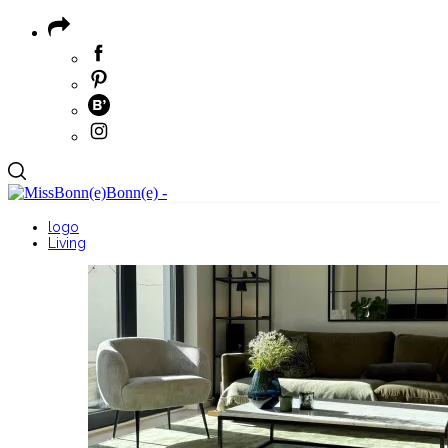
logo
Living