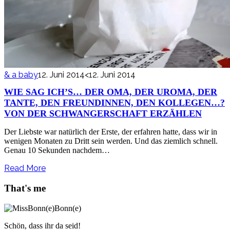
& a baby
12. Juni 2014
<12. Juni 2014
WIE SAG ICH’S… DER OMA, DER UROMA, DER
TANTE, DEN FREUNDINNEN, DEN KOLLEGEN…?
VON DER SCHWANGERSCHAFT ERZÄHLEN
Der Liebste war natürlich der Erste, der erfahren hatte, dass wir in
wenigen Monaten zu Dritt sein werden. Und das ziemlich schnell.
Genau 10 Sekunden nachdem…
Read More
That's me
Schön, dass ihr da seid!