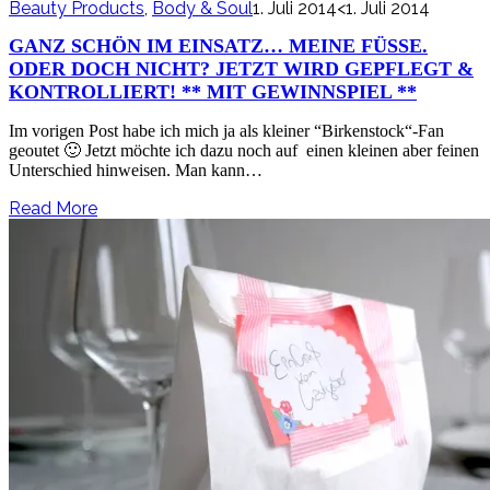
Beauty Products
,
Body & Soul
1. Juli 2014
<1. Juli 2014
GANZ SCHÖN IM EINSATZ… MEINE FÜSSE. O
DER DOCH NICHT? JETZT WIRD GEPFLEGT & K
ONTROLLIERT! ** MIT GEWINNSPIEL **
Im vorigen Post habe ich mich ja als kleiner “Birkenstock“-Fan
geoutet 🙂 Jetzt möchte ich dazu noch auf einen kleinen aber feinen
Unterschied hinweisen. Man kann…
Read More