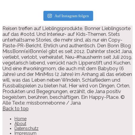
Auf Instagram folgen
Reisen treffen auf Lieblingsprodukte, Bonner Lieblingsorte
auf das #ootd. Und Interieur- auf Kids-Themen. Stets
unterhaltsame Stories, die mehr sind, als nur ein Copy-
Paste-PR-Bericht. Ehrlich und authentisch. Den Bonn Blog
MissBonn(e)Bonn(e) gibt es seit 2012. Dahinter steckt Jana,
verliebt, verlobt, verheiratet, Neu-#hausherrin seit Juli 2019,
vegetarisch lebend, verrückt nach Lippenstift und Kuchen.
Und eine #workingmom, die auch mit dem Babyboy (6
Jahre) und der MiniMiss (2 Jahre) im Anhang all das erleben
will, was das Leben neben Windeln, Schlafliedern und
Fussballspielen zu bieten hat. Hier wird von Dingen, Orten,
Produkten und Begegnungen, erzählt, die Jana positiv
begeistern, berühren, beschäftigen. Ein Happy-Place. ©
Alle Texte: missbonnebonne / Jana
Back to top
Home
About
Datenschutz
Impressum