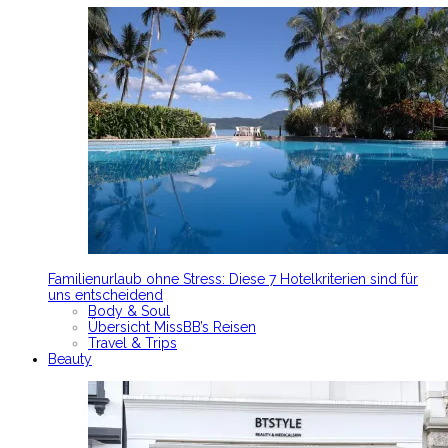
Familienurlaub ohne Stress: Diese 7 Hotelkriterien sind für
uns entscheidend
Body & Soul
Übersicht MissBB’s Reisen
Travel & Trips
Beauty