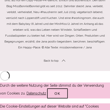
sind, als nur ein Copy-Paste-PR-Bericht. Ehrlich und authentisch. Den Bonn
Blog MissBonn(e)Bonn(e) gibt es seit 2012. Dahinter steckt Jana, verliebt,
verlobt, verheiratet, Neu-#hausherrin seit Juli 2019, vegetarisch lebend,
verrückt nach Lippenstift und Kuchen. Und eine #workingmom, die auch
mit dem Babyboy (6 Jahre) und der MiniMiss (2 Jahre) im Anhang all das
erleben will, was das Leben neben Windeln, Schlafliedern und
Fussballspielen zu bieten hat. Hier wird von Dingen, Orten, Produkten und
Begegnungen, erzählt, die Jana positiv begeistern, berühren, beschäftigen.
Ein Happy-Place. © Alle Texte: missbonnebonne / Jana
Back to top
Durch die weitere Nutzung der Seite stimmst du der Verwendung
von Cookies zu.
Datenschutz
OK
Die Cookie-Einstellungen auf dieser Website sind auf "Cookies