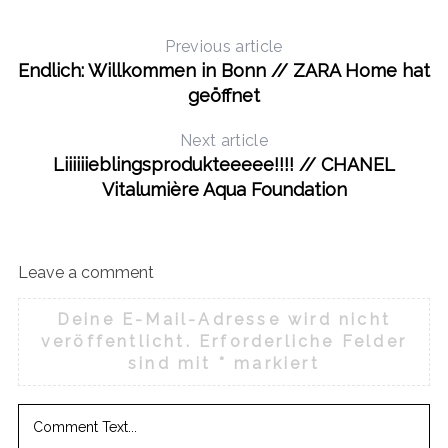
Previous article
Endlich: Willkommen in Bonn // ZARA Home hat
geöffnet
Next article
Liiiiiieblingsprodukteeeee!!!! // CHANEL
Vitalumière Aqua Foundation
Leave a comment
Deine E-Mail-Adresse wird nicht
veröffentlicht.
Erforderliche Felder
sind mit
*
markiert