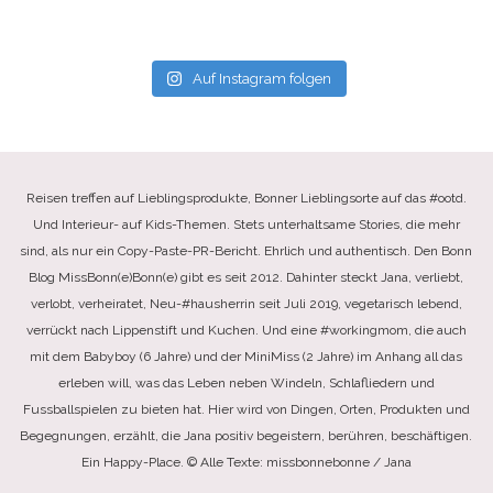
Auf Instagram folgen
Reisen treffen auf Lieblingsprodukte, Bonner Lieblingsorte auf das #ootd.
Und Interieur- auf Kids-Themen. Stets unterhaltsame Stories, die mehr
sind, als nur ein Copy-Paste-PR-Bericht. Ehrlich und authentisch. Den Bonn
Blog MissBonn(e)Bonn(e) gibt es seit 2012. Dahinter steckt Jana, verliebt,
verlobt, verheiratet, Neu-#hausherrin seit Juli 2019, vegetarisch lebend,
verrückt nach Lippenstift und Kuchen. Und eine #workingmom, die auch
mit dem Babyboy (6 Jahre) und der MiniMiss (2 Jahre) im Anhang all das
erleben will, was das Leben neben Windeln, Schlafliedern und
Fussballspielen zu bieten hat. Hier wird von Dingen, Orten, Produkten und
Begegnungen, erzählt, die Jana positiv begeistern, berühren, beschäftigen.
Ein Happy-Place. © Alle Texte: missbonnebonne / Jana