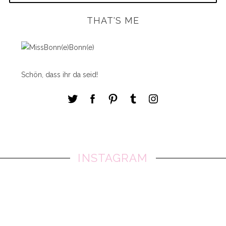
e
a
THAT'S ME
r
c
h
f
o
Schön, dass ihr da seid!
r
:
INSTAGRAM