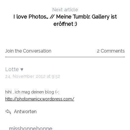
Next article
I love Photos… // Meine Tumblr. Gallery ist
eröffnet :)
Join the Conversation
2 Comments
s
Lotte ♥
a
24. November 2012 at 9:52
y
s
hihi , ich mag deinen blog (-:
:
http://photomanicx.wordpress.com/
Antworten
s
missbonnebonne