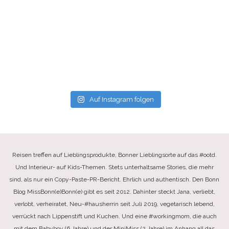
Auf Instagram folgen
Reisen treffen auf Lieblingsprodukte, Bonner Lieblingsorte auf das #ootd.
Und Interieur- auf Kids-Themen. Stets unterhaltsame Stories, die mehr
sind, als nur ein Copy-Paste-PR-Bericht. Ehrlich und authentisch. Den Bonn
Blog MissBonn(e)Bonn(e) gibt es seit 2012. Dahinter steckt Jana, verliebt,
verlobt, verheiratet, Neu-#hausherrin seit Juli 2019, vegetarisch lebend,
verrückt nach Lippenstift und Kuchen. Und eine #workingmom, die auch
mit dem Babyboy (6 Jahre) und der MiniMiss (2 Jahre) im Anhang all das