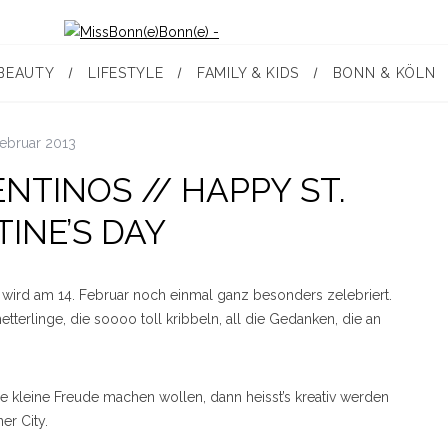
BEAUTY
LIFESTYLE
FAMILY & KIDS
BONN & KÖLN
Februar 2013
NTINOS // HAPPY ST.
INE’S DAY
te, wird am 14. Februar noch einmal ganz besonders zelebriert.
hmetterlinge, die soooo toll kribbeln, all die Gedanken, die an
 kleine Freude machen wollen, dann heisst’s kreativ werden
er City.