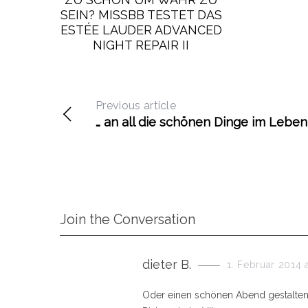
SEIN? MISSBB TESTET DAS
ESTÉE LAUDER ADVANCED
NIGHT REPAIR II
Previous article
… an all die schönen Dinge im Leben
Join the Conversation
s
dieter B.
1. Februar 2014 a
a
y
Oder einen schönen Abend gestalten