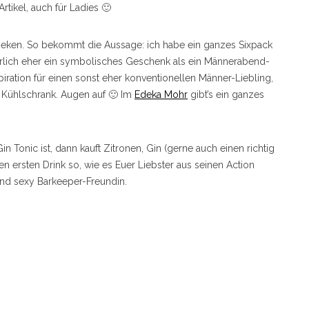
rtikel, auch für Ladies 🙂
Heineken. So bekommt die Aussage: ich habe ein ganzes Sixpack
erlich eher ein symbolisches Geschenk als ein Männerabend-
spiration für einen sonst eher konventionellen Männer-Liebling,
m Kühlschrank. Augen auf 🙂 Im
Edeka Mohr
gibt’s ein ganzes
n Tonic ist, dann kauft Zitronen, Gin (gerne auch einen richtig
n ersten Drink so, wie es Euer Liebster aus seinen Action
 und sexy Barkeeper-Freundin.