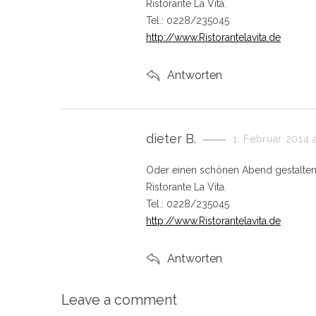
s
Ristorante La Vita.
:
Tel.: 0228/235045
http://www.Ristorantelavita.de
Antworten
s
dieter B.
1. Februar 2014 
a
y
Oder einen schönen Abend gestalten
s
Ristorante La Vita.
:
Tel.: 0228/235045
http://www.Ristorantelavita.de
Antworten
Leave a comment
L