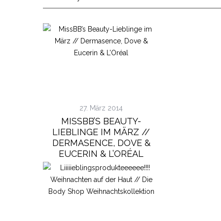
S
e
a
r
c
h
f
27. März 2014
o
MISSBB’S BEAUTY-
r
LIEBLINGE IM MÄRZ //
:
DERMASENCE, DOVE &
EUCERIN & L’ORÉAL