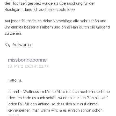
der Hochzeit gespielt wurde als überraschung für den
Bräutigam .. fand ich auch eine coole Idee
Auf jeden fall finde ich deine Vorschläge alle sehr schön und
um einiges besser als albern und ohne Plan durch die Gegend
zu ziehen.
Antworten
s
missbonnebonne
a
18. März 2013 at 22:35
y
s
Hallo Ivi,
:
S
e
stimmt – Wellness im Monte Mare ist auch noch eine schöne
a
Idee. Ich finde es auch schön, wenn man einen Plan hat… auf
r
jeden Fall für den Anfang, so dass sich alle erst einmal
c
kennenlernen, man warm wird & es einfach schon schön
h
f