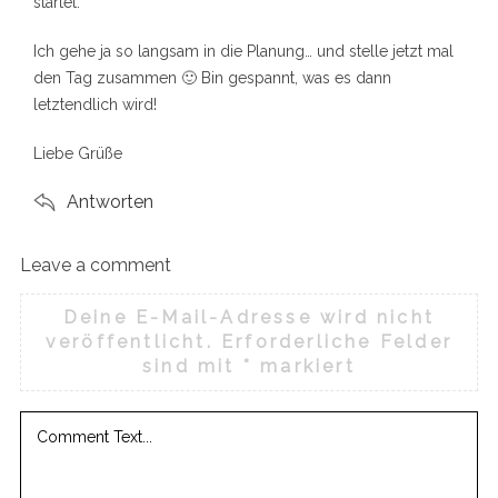
startet.
o
r
Ich gehe ja so langsam in die Planung… und stelle jetzt mal
:
den Tag zusammen 🙂 Bin gespannt, was es dann
letztendlich wird!
Liebe Grüße
Antworten
Leave a comment
L
e
Deine E-Mail-Adresse wird nicht
a
veröffentlicht.
Erforderliche Felder
v
sind mit
*
markiert
e
a
c
o
m