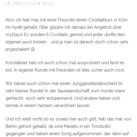
a
18. März 2013 at 16:10
y
s
Also ich hab mal mit einer Freundin einen Cocktailkurs in Köln
:
im Hyett gehabt. (War glaube ich damals ein Angebot über
myDays) Es wurden 6 Cocktails gemixt und jeder durfte den
eigenen auch trinken .. und ja man ist danach doch schon sehr
angeshakert 😉
Kochatelier hab ich auch schon mal ausprobiert und fand es
toll. In eigener Runde mit Freunden ist dies sicher auch cool.
Wir haben auch schon mal einen Junggesellenabschied (in
sehr kleiner Runde) in der Saunalandschaft vom monte mare
gemacht.. auch sehr entspannend. Und andere haben sich
einmal in einem hamam verwöhnen lassen.
Und ich weiß nicht ob es sowas hier auch gibt, hab das mal von
Berlin gehört gehabt, da sind Mädels in ein Tonstudio
gegangen und haben einen Song aufgenommen, der dann auf