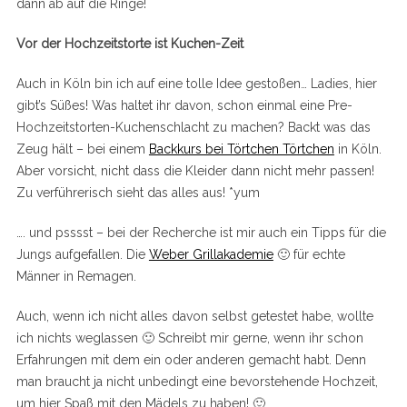
dann ab auf die Ringe!
Vor der Hochzeitstorte ist Kuchen-Zeit
Auch in Köln bin ich auf eine tolle Idee gestoßen… Ladies, hier
gibt’s Süßes! Was haltet ihr davon, schon einmal eine Pre-
Hochzeitstorten-Kuchenschlacht zu machen? Backt was das
Zeug hält – bei einem
Backkurs bei Törtchen Törtchen
in Köln.
Aber vorsicht, nicht dass die Kleider dann nicht mehr passen!
Zu verführerisch sieht das alles aus! *yum
…. und psssst – bei der Recherche ist mir auch ein Tipps für die
Jungs aufgefallen. Die
Weber Grillakademie
🙂 für echte
Männer in Remagen.
Auch, wenn ich nicht alles davon selbst getestet habe, wollte
ich nichts weglassen 🙂 Schreibt mir gerne, wenn ihr schon
Erfahrungen mit dem ein oder anderen gemacht habt. Denn
man braucht ja nicht unbedingt eine bevorstehende Hochzeit,
um hier Spaß mit den Mädels zu haben! 🙂