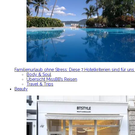
Familienurlaub ohne Stress: Diese 7 Hotelkriterien sind für un
Body & Soul
Übersicht MissBB’s Reisen
Travel & Trips
Beauty