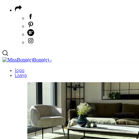
logo
Living