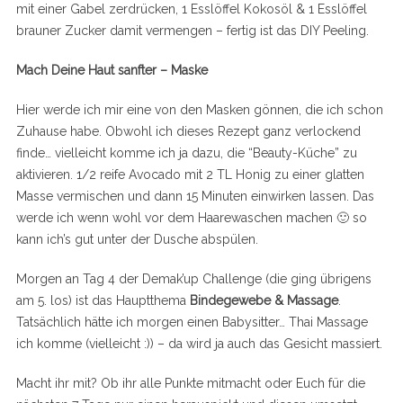
mit einer Gabel zerdrücken, 1 Esslöffel Kokosöl & 1 Esslöffel
brauner Zucker damit vermengen – fertig ist das DIY Peeling.
Mach Deine Haut sanfter – Maske
Hier werde ich mir eine von den Masken gönnen, die ich schon
Zuhause habe. Obwohl ich dieses Rezept ganz verlockend
finde… vielleicht komme ich ja dazu, die “Beauty-Küche” zu
aktivieren. 1/2 reife Avocado mit 2 TL Honig zu einer glatten
Masse vermischen und dann 15 Minuten einwirken lassen. Das
werde ich wenn wohl vor dem Haarewaschen machen 🙂 so
kann ich’s gut unter der Dusche abspülen.
Morgen an Tag 4 der Demak’up Challenge (die ging übrigens
am 5. los) ist das Hauptthema
Bindegewebe & Massage
.
Tatsächlich hätte ich morgen einen Babysitter… Thai Massage
ich komme (vielleicht :)) – da wird ja auch das Gesicht massiert.
Macht ihr mit? Ob ihr alle Punkte mitmacht oder Euch für die