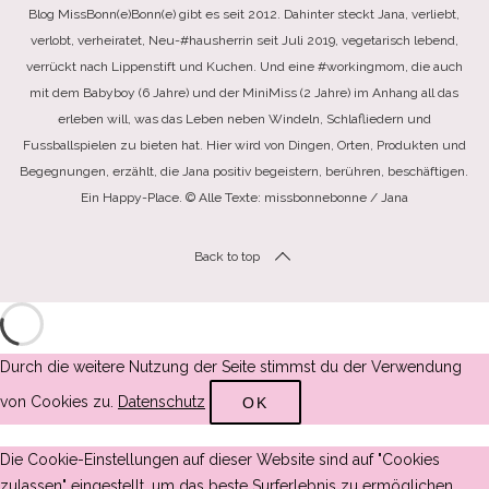
Blog MissBonn(e)Bonn(e) gibt es seit 2012. Dahinter steckt Jana, verliebt,
verlobt, verheiratet, Neu-#hausherrin seit Juli 2019, vegetarisch lebend,
verrückt nach Lippenstift und Kuchen. Und eine #workingmom, die auch
mit dem Babyboy (6 Jahre) und der MiniMiss (2 Jahre) im Anhang all das
erleben will, was das Leben neben Windeln, Schlafliedern und
Fussballspielen zu bieten hat. Hier wird von Dingen, Orten, Produkten und
Begegnungen, erzählt, die Jana positiv begeistern, berühren, beschäftigen.
Ein Happy-Place. © Alle Texte: missbonnebonne / Jana
Back to top
Durch die weitere Nutzung der Seite stimmst du der Verwendung
von Cookies zu.
Datenschutz
OK
Die Cookie-Einstellungen auf dieser Website sind auf "Cookies
zulassen" eingestellt, um das beste Surferlebnis zu ermöglichen.