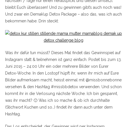
nächsten 7 Tage nur einen herauspickt und diesen umsetzt
bleibt Euch überlassen! Und zu gewinnen gibt’s auch noch was!
Und zwar ein Demak’up Detox Package – also das, was ich auch
bekommen habe. Drin steckt:
Was ihr dafür tun müsst? Dieses Mal findet das Gewinnspiel auf
Instagram statt & teilnehmen ist ganz einfach. Postet bis zum 13.
Juni 2015 – 24:00 Uhr ein oder mehrere Bilder von Eurer
Detox-Woche. In den Lostopf hüpft ihr, wenn ihr mich auf Eure
Bilder aufmerksam macht, heisst einmal mit @missbonnebonne
versehen & den Hashtag #missbbdetox verwenden. Und schon
kommt ihr in die Verlosung nächste Woche. Ich bin gespannt,
was ihr macht? 🙂 Was ich so mache & ob ich durchhalte
(Stichwort Kuchen und so…) findet ihr dann auch unter dem
Hashtag.
Das Los entscheidet, der Gewinner wird per Instagram