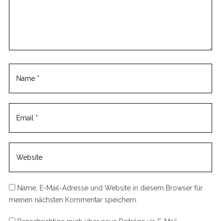
m
m
e
n
t
Name, E-Mail-Adresse und Website in diesem Browser für
meinen nächsten Kommentar speichern.