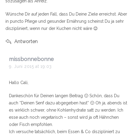
sozusagen als Anreiz.
Wünsche Dir auf jeden Fall, dass Du Deine Ziele erreichst. Aber
in puncto Pflege und gesunder Ernährung scheinst Du ja sehr
diszipliniert…wenn nur der Kuchen nicht wäre 😉
Antworten
s
missbonnebonne
a
9. Juni 2015 at 19:03
y
s
Hallo Cali,
:
Dankeschön für Deinen langen Beitrag 🙂 Schön, dass Du
S
auch “Deinen Senf dazu abgegeben hast” 🙂 Oh ja, abends ist
e
es wirklich schwer, ohne Kohlenhydrate satt zu werden. Ich
a
esse auch noch vegetarisch – sonst wird ja oft Hähnchen
r
oder Fisch empfohlen.
c
h
Ich versuche tatsächlich, beim Essen & Co diszipliniert zu