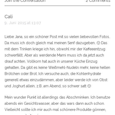
Join the Conversation
2 Comments
s
Cali
a
9. Juni 2015 at 13:07
y
s
Liebe Jana, so ein schöner Post mit so vielen liebevollen Fotos.
:
Da muss ich doch gleich mal meinen Senf dazugeben. 🙂 Das
mit dem Trinken kriege ich hin, obwohl mir der Kaffeeentzug
schwerfällt. Aber als werdende Mami muss ich da jetzt auch
drauf achten. Vollkorn hat auch in unserer Küche Einzug
gehalten. Da gibt es keine Weißmehl-Nudeln mehr, keine hellen
Brötchen oder Brot. Ich versuche auch, die Kohlenhydrate
generell etwas einzudämmen, aber leider werde ich von Obst
und Joghurt allein, z.B. am Abend, so schwer satt 🙂
Mein wunder Punkt ist allerdings das Abschminken. Ich benutze
abends ein Gesichtswasser, aber das wars dann auch schon.
Vielleicht sollte ich mir auch mal schönere Produkte gönnen,