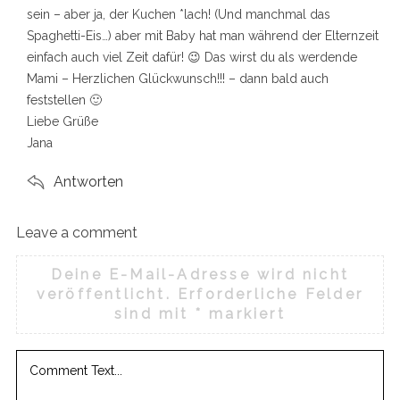
f
sein – aber ja, der Kuchen *lach! (Und manchmal das
o
Spaghetti-Eis…) aber mit Baby hat man während der Elternzeit
r
einfach auch viel Zeit dafür! 😉 Das wirst du als werdende
:
Mami – Herzlichen Glückwunsch!!! – dann bald auch
feststellen 🙂
Liebe Grüße
Jana
Antworten
Leave a comment
L
e
Deine E-Mail-Adresse wird nicht
a
veröffentlicht.
Erforderliche Felder
v
sind mit
*
markiert
e
a
c
o