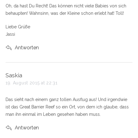
s
Oh, da hast Du Recht! Das können nicht viele Babies von sich
:
behaupten! Wahnsinn, was der Kleine schon erlebt hat! Toll!
Liebe Grüße
Jassi
Antworten
s
Saskia
a
19. August 2015 at 22:31
y
s
Das sieht nach einem ganz tollen Ausflug aus! Und irgendwie
:
ist das Great Barrier Reef so ein Ort, von dem ich glaube, dass
man ihn einmal im Leben gesehen haben muss.
Antworten