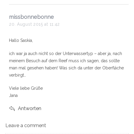
s
missbonnebonne
a
20. August 2015 at 11:42
y
s
Hallo Saskia,
:
ich war ja auch nicht so der Unterwassertyp – aber ja, nach
meinem Besuch auf dem Reef muss ich sagen, das sollte
man mal gesehen haben! Was sich da unter der Oberfläche
verbirgt…
Viele liebe Grüße
Jana
Antworten
Leave a comment
L
e