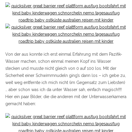
Von der aus konnte ich erst einmal Erfahrung mit dem Pazifik-
S
Wasser machen, schon einmal meinen Kopf ins Wasser
e
stecken und musste nicht gleich von 0 auf 100 los. Mit der
a
Sicherheit einer Schwimmnudeln ging’s dann los – ich gebe zu,
r
weit weg entfernte ich mich nicht (im Gegensatz zum Liebsten)
c
h
… aber schon was ich da unter Wasser sah, einfach magisch!!!!
f
Hier ein paar Bilder, die die anderen mit der Unterwasserkamera
o
gemacht haben:
r
: