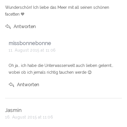
s
Wunderschön! Ich liebe das Meer mit all seinen schönen
:
facetten 💙
Antworten
s
missbonnebonne
a
11. August 2015 at 11:06
y
s
Oh ja… ich habe die Unterwasserwelt auch lieben gelernt…
:
wobei ob ich jemals richtig tauchen werde 😉
Antworten
s
Jasmin
a
16. August 2015 at 11:06
y