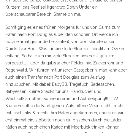
km über die ganze Ostküste erstreckt. Und ich dachte bis vor
Kurzem, das Reef sei irgendwo Down Under ein
überschaubarer Bereich. Shame on me…
Somit ging es eines frühen Morgens für uns von Cairns zum
Hafen nach Port Douglas (über den schönen Ort werde ich
noch einmal gesondert erzählen), von dort startete unser
Quicksilver Boot. Was für eine tolle Strecke – direkt am Ozean
entlang. So hatte ich mir viele Strecken unserer 2.300 km
vorgestellt – aber da gab’s ja eher Felder, nix, Zuckerrohr und
Regenwald. Wir fuhren mit unserer Gastgeberin, man kann aber
auch einen Transfer nach Port Douglas zum Ausflug
hinzubuchen. Mit dabei: BabyBB, Tragetuch, Badesachen,
Babyessen, kleine Snacks für uns, Handtücher und
Wechselklamotten, Sonnencreme und Aufreeegung!!! 1 1/2
Stunden
sollte die Fahrt gehen. Aufs offene Meer.. nichts mehr
mit Insel links & rechts. Am Hafen angekommen, checkten wir
erst einmal ein, stöberten noch ein bisschen durch die Läden,
hätten auch noch einen Kaffee mit Meerblick trinken können –