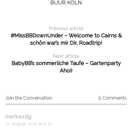
BUUR KÖLN
Previous article
#MissBBDownUnder – Welcome to Cairns &
schön war’s mir Dir, Roadtrip!
Next article
BabyBB’s sommerliche Taufe – Gartenparty
Ahoi!
Join the Conversation
5 Comments
s
merkwrdg
a
11. August 2015 at 9:42
y