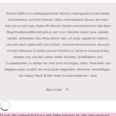
Reisen treffen auf Lieblingsprodukte, Bonner Lieblingsorte auf das #ootd.
Und Interieur- auf Kids-Themen. Stets unterhaltsame Stories, die mehr
sind, als nur ein Copy-Paste-PR-Bericht. Ehrlich und authentisch. Den Bonn
Blog MissBonn(e)Bonn(e) gibt es seit 2012. Dahinter steckt Jana, verliebt,
verlobt, verheiratet, Neu-#hausherrin seit Juli 2019, vegetarisch lebend,
verrückt nach Lippenstift und Kuchen. Und eine #workingmom, die auch
mit dem Babyboy (6 Jahre) und der MiniMiss (2 Jahre) im Anhang all das
erleben will, was das Leben neben Windeln, Schlafliedern und
Fussballspielen zu bieten hat. Hier wird von Dingen, Orten, Produkten und
Begegnungen, erzählt, die Jana positiv begeistern, berühren, beschäftigen.
Ein Happy-Place. © Alle Texte: missbonnebonne / Jana
Back to top
Durch die weitere Nutzung der Seite stimmst du der Verwendung