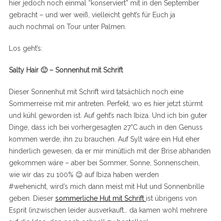
hier jedoch noch einmal “konserviert” mit in den September
gebracht – und wer weiß, vielleicht geht’s für Euch ja
auch nochmal on Tour unter Palmen.
Los geht’s:
Salty Hair 🙂 – Sonnenhut mit Schrift
Dieser Sonnenhut mit Schrift wird tatsächlich noch eine
Sommerreise mit mir antreten. Perfekt, wo es hier jetzt stürmt
und kühl geworden ist. Auf geht’s nach Ibiza. Und ich bin guter
Dinge, dass ich bei vorhergesagten 27°C auch in den Genuss
kommen werde, ihn zu brauchen. Auf Sylt wäre ein Hut eher
hinderlich gewesen, da er mir minütlich mit der Brise abhanden
gekommen wäre – aber bei Sommer, Sonne, Sonnenschein,
wie wir das zu 100% 😉 auf Ibiza haben werden
#wehenicht, wird’s mich dann meist mit Hut und Sonnenbrille
geben. Dieser
sommerliche Hut mit Schrift
ist übrigens von
Esprit (inzwischen leider ausverkauft… da kamen wohl mehrere