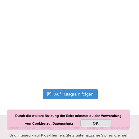
Auf Instagram folgen
Durch die weitere Nutzung der Seite stimmst du der Verwendung
OK
von Cookies zu.
Datenschutz
Reisen treffen auf Lieblingsprodukte, Bonner Lieblingsorte auf das #ootd.
Und Interieur- auf Kids-Themen. Stets unterhaltsame Stories, die mehr