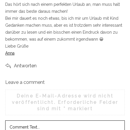
s
Das hört sich nach einem perfekten Urlaub an, man muss halt
:
immer das beste daraus machen!
Bei mir dauert es noch etwas, bis ich mir um Urlaub mit Kind
Gedanken machen muss, aber es ist trotzdem sehr interessant
darüber zu lesen und ein bisschen einen Eindruck davon zu
bekommen, was auf einem zukommt irgendwann 😀
Liebe Grüße
Anna
Antworten
Leave a comment
L
e
Deine E-Mail-Adresse wird nicht
a
veröffentlicht.
Erforderliche Felder
v
sind mit
*
markiert
e
a
c