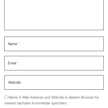
o
m
m
e
n
t
Name, E-Mail-Adresse und Website in diesem Browser für
meinen nächsten Kommentar speichern.