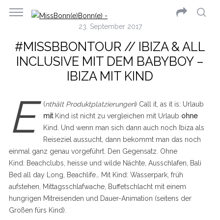
23. September 2017
#MISSBBONTOUR // IBIZA & ALL
INCLUSIVE MIT DEM BABYBOY –
IBIZA MIT KIND
E
(
nthält Produktplatzierungen
) Call it, as it is: Urlaub
mit
Kind ist nicht zu vergleichen mit Urlaub
ohne
Kind. Und wenn man sich dann auch noch Ibiza als
Reiseziel aussucht, dann bekommt man das noch
einmal ganz genau vorgeführt. Den Gegensatz. Ohne
Kind: Beachclubs, heisse und wilde Nächte, Ausschlafen, Bali
Bed all day Long, Beachlife… Mit Kind: Wasserpark, früh
aufstehen, Mittagsschlafwache, Buffetschlacht mit einem
hungrigen Mitreisenden und Dauer-Animation (seitens der
Großen fürs Kind).