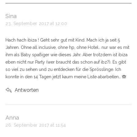
s
Sina
a
23. September 2017 at 12:00
y
s
Hach hach ibiza ! Geht sehr gut mit Kind. Mach ich ja seit 5
:
Jahren. Ohne all inclusive, ohne hp, ohne Hotel.. nur war es mit
ihm als Baby spaßiger wie dieses Jahr. Aber trotzdem ist ibiza
eben nicht nur Party (wer braucht das schon auf ibz?). Es gibt
so viel zu sehen und zu entdecken für die Sprösslinge. Ich
konnte in den 14 Tagen jetzt kaum meine Liste abarbeiten… 🙈
Antworten
s
Anna
a
26. September 2017 at 11:54
y