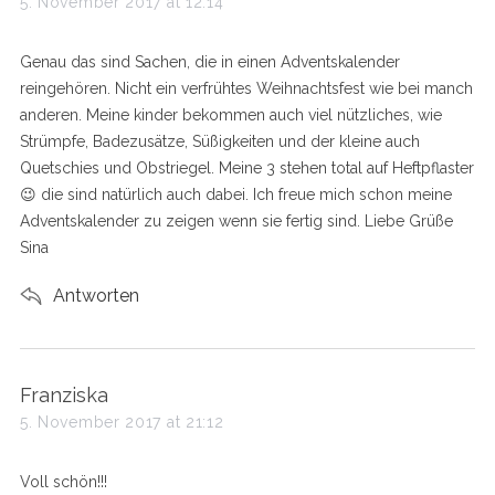
a
5. November 2017 at 12:14
S
y
e
s
a
Genau das sind Sachen, die in einen Adventskalender
r
:
reingehören. Nicht ein verfrühtes Weihnachtsfest wie bei manch
c
h
anderen. Meine kinder bekommen auch viel nützliches, wie
f
Strümpfe, Badezusätze, Süßigkeiten und der kleine auch
o
Quetschies und Obstriegel. Meine 3 stehen total auf Heftpflaster
r
😉 die sind natürlich auch dabei. Ich freue mich schon meine
:
Adventskalender zu zeigen wenn sie fertig sind. Liebe Grüße
Sina
Antworten
s
Franziska
a
5. November 2017 at 21:12
y
s
Voll schön!!!