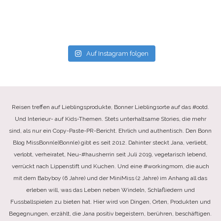
Auf Instagram folgen
Reisen treffen auf Lieblingsprodukte, Bonner Lieblingsorte auf das #ootd.
Und Interieur- auf Kids-Themen. Stets unterhaltsame Stories, die mehr
sind, als nur ein Copy-Paste-PR-Bericht. Ehrlich und authentisch. Den Bonn
Blog MissBonn(e)Bonn(e) gibt es seit 2012. Dahinter steckt Jana, verliebt,
verlobt, verheiratet, Neu-#hausherrin seit Juli 2019, vegetarisch lebend,
verrückt nach Lippenstift und Kuchen. Und eine #workingmom, die auch
mit dem Babyboy (6 Jahre) und der MiniMiss (2 Jahre) im Anhang all das
erleben will, was das Leben neben Windeln, Schlafliedern und
Fussballspielen zu bieten hat. Hier wird von Dingen, Orten, Produkten und
Begegnungen, erzählt, die Jana positiv begeistern, berühren, beschäftigen.