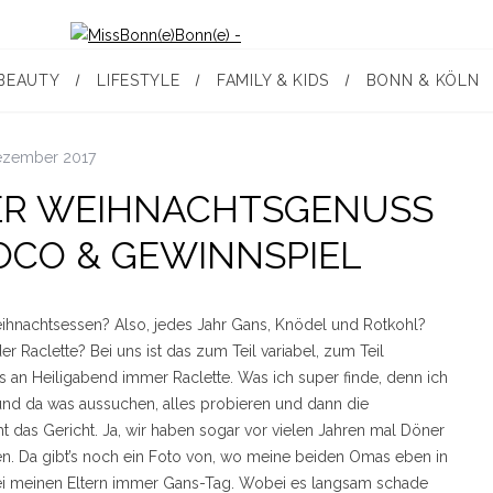
BEAUTY
LIFESTYLE
FAMILY & KIDS
BONN & KÖLN
ezember 2017
ER WEIHNACHTSGENUSS M
OCO & GEWINNSPIEL
eihnachtsessen? Also, jedes Jahr Gans, Knödel und Rotkohl?
r Raclette? Bei uns ist das zum Teil variabel, zum Teil
’s an Heiligabend immer Raclette. Was ich super finde, denn ich
 und da was aussuchen, alles probieren und dann die
cht das Gericht. Ja, wir haben sogar vor vielen Jahren mal Döner
n. Da gibt’s noch ein Foto von, wo meine beiden Omas eben in
 bei meinen Eltern immer Gans-Tag. Wobei es langsam schade