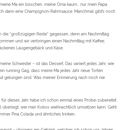
t, meine Ma ein bisschen, meine Oma kaum… nur mein Papa.
r mich dann eine Champignon-Rahmsauce. Manchmal gibt’s noch
ch die “großzügigen Reste” gegessen, denn am Nachmittag
kommen und wir verbringen einen Nachmittag mit Kaffee,
backenes Laugengebäck und Käse.
ne Schwester – ist das Dessert. Das variiert jedes Jahr, wie
ein running Gag, dass meine Ma jedes Jahr neue Torten
 gut gelungen sind. Was meiner Erinnerung nach noch nie
für dieses Jahr habe ich schon einmal eines Probe-zubereitet.
al überlegt, wie man Kokos weihnachtlich umsetzen kann. Geht
mmer Pina Colada und ähnliches trinken.
nappt – übrigens ein Getränk, welches ich schon vor Jahren