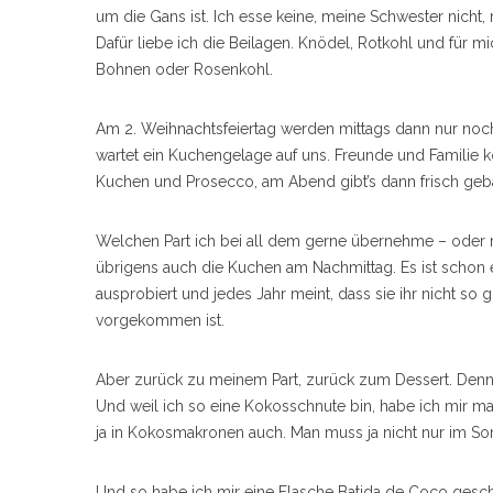
um die Gans ist. Ich esse keine, meine Schwester nich
Dafür liebe ich die Beilagen. Knödel, Rotkohl und fü
Bohnen oder Rosenkohl.
Am 2. Weihnachtsfeiertag werden mittags dann nur no
wartet ein Kuchengelage auf uns. Freunde und Familie 
Kuchen und Prosecco, am Abend gibt’s dann frisch ge
Welchen Part ich bei all dem gerne übernehme – oder mei
übrigens auch die Kuchen am Nachmittag. Es ist schon 
ausprobiert und jedes Jahr meint, dass sie ihr nicht so
vorgekommen ist.
Aber zurück zu meinem Part, zurück zum Dessert. Denn 
Und weil ich so eine Kokosschnute bin, habe ich mir m
ja in Kokosmakronen auch. Man muss ja nicht nur im So
Und so habe ich mir eine Flasche Batida de Coco gesch