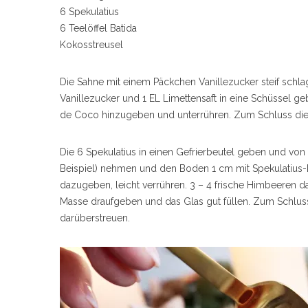
6 Spekulatius
6 Teelöffel Batida
Kokosstreusel
S
Die Sahne mit einem Päckchen Vanillezucker steif schla
e
a
Vanillezucker und 1 EL Limettensaft in eine Schüssel 
r
de Coco hinzugeben und unterrühren. Zum Schluss die
c
h
f
Die 6 Spekulatius in einen Gefrierbeutel geben und von
o
Beispiel) nehmen und den Boden 1 cm mit Spekulatius-
r
dazugeben, leicht verrühren. 3 – 4 frische Himbeeren 
:
Masse draufgeben und das Glas gut füllen. Zum Schlus
darüberstreuen.