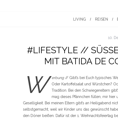
LIVING
REISEN
10. D
#LIFESTYLE // SÜSS
IT BATIDA DE C
W
erbung
// Gibt’s bei Euch typisches W
Oder Kartoffelsalat und Würstchen? Ode
Tradition. Bei den Schwiegereltern gibt
mag dieses Pfännchen füllen, mir hier
Geselligkeit. Bei meinen Eltern gibt’s an Heiligabend ni
selbstgemacht, weil wir Kinder uns das gewünscht habe
den Döner beißen. Dafür ist der 1. Weihnachtsfeiertag