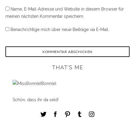
Name, E-Mail-Adresse und Website in diesem Browser für
meinen nächsten Kommentar speichern.
Benachrichtige mich über neue Beiträge via E-Mail.
THAT'S ME
S
e
a
r
c
h
Schön, dass ihr da seid!
f
o
r
: