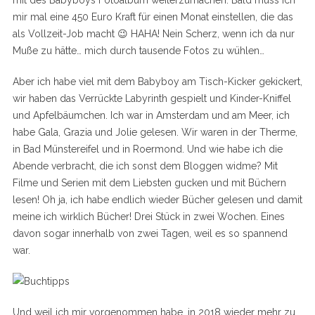
mit des Babyboys Fotoalbum weiterzumachen. Bald muss ich
mir mal eine 450 Euro Kraft für einen Monat einstellen, die das
als Vollzeit-Job macht 😉 HAHA! Nein Scherz, wenn ich da nur
Muße zu hätte… mich durch tausende Fotos zu wühlen…
Aber ich habe viel mit dem Babyboy am Tisch-Kicker gekickert,
wir haben das Verrückte Labyrinth gespielt und Kinder-Kniffel
und Apfelbäumchen. Ich war in Amsterdam und am Meer, ich
habe Gala, Grazia und Jolie gelesen. Wir waren in der Therme,
in Bad Münstereifel und in Roermond. Und wie habe ich die
Abende verbracht, die ich sonst dem Bloggen widme? Mit
Filme und Serien mit dem Liebsten gucken und mit Büchern
lesen! Oh ja, ich habe endlich wieder Bücher gelesen und damit
meine ich wirklich Bücher! Drei Stück in zwei Wochen. Eines
davon sogar innerhalb von zwei Tagen, weil es so spannend
war.
Und weil ich mir vorgenommen habe, in 2018 wieder mehr zu