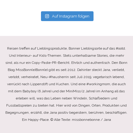
Auf Instagram folgen
Reisen treffen auf Lieblingsprodukte, Bonner Lieblingsorte auf das #ootd.
Und Interieur- auf Kids-Themen. Stets unterhaltsame Stories, die mehr
sind, als nur ein Copy-Paste-PR-Bericht. Ehrlich und authentisch. Den Bonn
Blog MissBonn(e)Bonn(e) gibt es seit 2012. Dahinter steckt Jana, verliebt,
verlobt, verheiratet, Neu-#hausherrin seit Juli 2019, vegetarisch lebend,
verrückt nach Lippenstift und Kuchen. Und eine #workingmom, die auch
mit dem Babyboy (6 Jahre) und der MiniMiss (2 Jahre) im Anhang all das
erleben will, was das Leben neben Windeln, Schlafliedern und
Fussballspielen zu bieten hat. Hier wird von Dingen, Orten, Produkten und
Begegnungen, erzählt, die Jana positiv begeistern, berühren, beschäftigen.
Ein Happy-Place. © Alle Texte: missbonnebonne / Jana