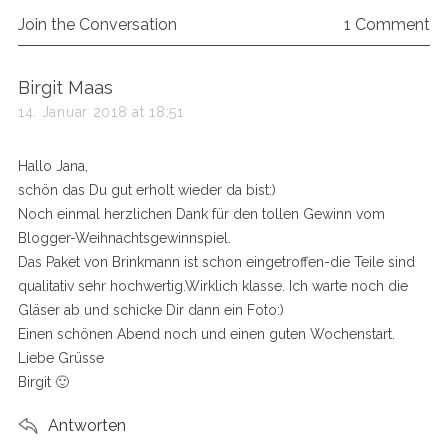
Join the Conversation
1 Comment
s
Birgit Maas
a
14. Januar 2018 at 18:51
y
s
Hallo Jana,
:
schön das Du gut erholt wieder da bist:)
Noch einmal herzlichen Dank für den tollen Gewinn vom
Blogger-Weihnachtsgewinnspiel.
Das Paket von Brinkmann ist schon eingetroffen-die Teile sind
qualitativ sehr hochwertig.Wirklich klasse. Ich warte noch die
Gläser ab und schicke Dir dann ein Foto:)
Einen schönen Abend noch und einen guten Wochenstart.
Liebe Grüsse
Birgit 🙂
Antworten