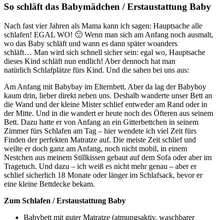
So schläft das Babymädchen / Erstaustattung Baby
Nach fast vier Jahren als Mama kann ich sagen: Hauptsache alle
schlafen! EGAL WO! 🙂 Wenn man sich am Anfang noch ausmalt,
wo das Baby schläft und wann es dann später woanders
schläft… Man wird sich schnell sicher sein: egal wo, Hauptsache
dieses Kind schläft nun endlich! Aber dennoch hat man
natürlich Schlafplätze fürs Kind. Und die sahen bei uns aus:
Am Anfang mit Babybay im Elternbett. Aber da lag der Babyboy
kaum drin, lieber direkt neben uns. Deshalb wanderte unser Bett an
die Wand und der kleine Mister schlief entweder am Rand oder in
der Mitte. Und in die wandert er heute noch des Öfteren aus seinem
Bett. Dazu hatte er von Anfang an ein Gitterbettchen in seinem
Zimmer fürs Schlafen am Tag – hier wendete ich viel Zeit fürs
Finden der perfekten Matratze auf. Die meiste Zeit schlief und
weilte er doch ganz am Anfang, noch nicht mobil, in einem
Nestchen aus meinem Stillkissen gebaut auf dem Sofa oder aber im
Tragetuch. Und dazu – ich weiß es nicht mehr genau – aber er
schlief sicherlich 18 Monate oder länger im Schlafsack, bevor er
eine kleine Bettdecke bekam.
Zum Schlafen / Erstaustattung Baby
Babybett mit guter Matratze (atmungsaktiv, waschbarer