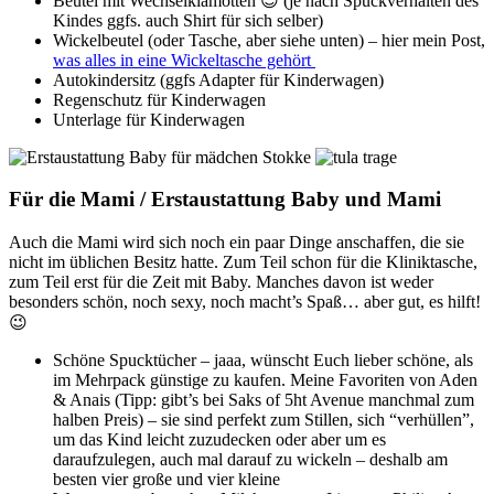
Beutel mit Wechselklamotten 😉 (je nach Spuckverhalten des
Kindes ggfs. auch Shirt für sich selber)
Wickelbeutel (oder Tasche, aber siehe unten) – hier mein Post,
was alles in eine Wickeltasche gehört
Autokindersitz (ggfs Adapter für Kinderwagen)
Regenschutz für Kinderwagen
Unterlage für Kinderwagen
Für die Mami / Erstaustattung Baby und Mami
Auch die Mami wird sich noch ein paar Dinge anschaffen, die sie
nicht im üblichen Besitz hatte. Zum Teil schon für die Kliniktasche,
zum Teil erst für die Zeit mit Baby. Manches davon ist weder
besonders schön, noch sexy, noch macht’s Spaß… aber gut, es hilft!
😉
Schöne Spucktücher – jaaa, wünscht Euch lieber schöne, als
im Mehrpack günstige zu kaufen. Meine Favoriten von Aden
& Anais (Tipp: gibt’s bei Saks of 5ht Avenue manchmal zum
halben Preis) – sie sind perfekt zum Stillen, sich “verhüllen”,
um das Kind leicht zuzudecken oder aber um es
daraufzulegen, auch mal darauf zu wickeln – deshalb am
besten vier große und vier kleine