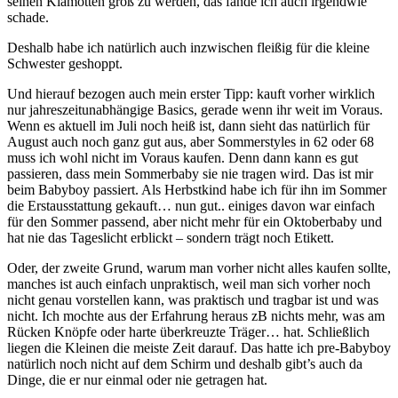
seinen Klamotten groß zu werden, das fände ich auch irgendwie
schade.
Deshalb habe ich natürlich auch inzwischen fleißig für die kleine
Schwester geshoppt.
Und hierauf bezogen auch mein erster Tipp: kauft vorher wirklich
nur jahreszeitunabhängige Basics, gerade wenn ihr weit im Voraus.
Wenn es aktuell im Juli noch heiß ist, dann sieht das natürlich für
August auch noch ganz gut aus, aber Sommerstyles in 62 oder 68
muss ich wohl nicht im Voraus kaufen. Denn dann kann es gut
passieren, dass mein Sommerbaby sie nie tragen wird. Das ist mir
beim Babyboy passiert. Als Herbstkind habe ich für ihn im Sommer
die Erstausstattung gekauft… nun gut.. einiges davon war einfach
für den Sommer passend, aber nicht mehr für ein Oktoberbaby und
hat nie das Tageslicht erblickt – sondern trägt noch Etikett.
Oder, der zweite Grund, warum man vorher nicht alles kaufen sollte,
manches ist auch einfach unpraktisch, weil man sich vorher noch
nicht genau vorstellen kann, was praktisch und tragbar ist und was
nicht. Ich mochte aus der Erfahrung heraus zB nichts mehr, was am
Rücken Knöpfe oder harte überkreuzte Träger… hat. Schließlich
liegen die Kleinen die meiste Zeit darauf. Das hatte ich pre-Babyboy
natürlich noch nicht auf dem Schirm und deshalb gibt’s auch da
Dinge, die er nur einmal oder nie getragen hat.