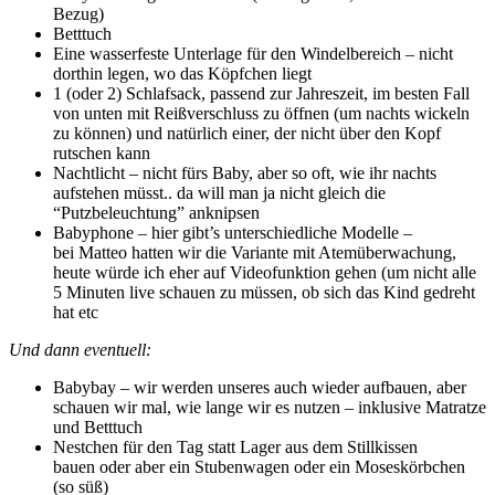
Bezug)
Betttuch
Eine wasserfeste Unterlage für den Windelbereich – nicht
dorthin legen, wo das Köpfchen liegt
1 (oder 2) Schlafsack, passend zur Jahreszeit, im besten Fall
von unten mit Reißverschluss zu öffnen (um nachts wickeln
zu können) und natürlich einer, der nicht über den Kopf
rutschen kann
Nachtlicht – nicht fürs Baby, aber so oft, wie ihr nachts
aufstehen müsst.. da will man ja nicht gleich die
“Putzbeleuchtung” anknipsen
Babyphone – hier gibt’s unterschiedliche Modelle –
bei Matteo hatten wir die Variante mit Atemüberwachung,
heute würde ich eher auf Videofunktion gehen (um nicht alle
5 Minuten live schauen zu müssen, ob sich das Kind gedreht
hat etc
Und dann eventuell:
Babybay – wir werden unseres auch wieder aufbauen, aber
schauen wir mal, wie lange wir es nutzen – inklusive Matratze
und Betttuch
Nestchen für den Tag statt Lager aus dem Stillkissen
bauen oder aber ein Stubenwagen oder ein Moseskörbchen
(so süß)