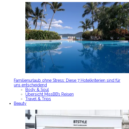
Familienurlaub ohne Stress: Diese 7 Hotelkriterien sind für
uns entscheidend
Body & Soul
Übersicht MissBB’s Reisen
Travel & Trips
Beauty