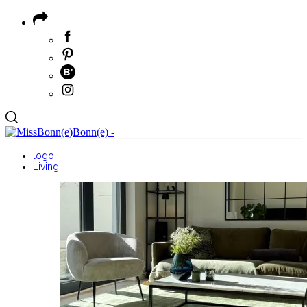
logo
Living