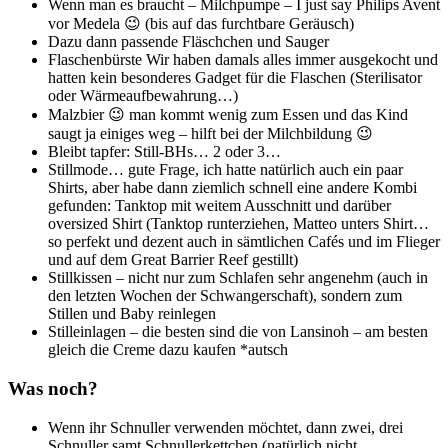
Wenn man es braucht – Milchpumpe – I just say Philips Avent
vor Medela 😉 (bis auf das furchtbare Geräusch)
Dazu dann passende Fläschchen und Sauger
Flaschenbürste Wir haben damals alles immer ausgekocht und
hatten kein besonderes Gadget für die Flaschen (Sterilisator
oder Wärmeaufbewahrung…)
Malzbier 😉 man kommt wenig zum Essen und das Kind
saugt ja einiges weg – hilft bei der Milchbildung 😉
Bleibt tapfer: Still-BHs… 2 oder 3…
Stillmode… gute Frage, ich hatte natürlich auch ein paar
Shirts, aber habe dann ziemlich schnell eine andere Kombi
gefunden: Tanktop mit weitem Ausschnitt und darüber
oversized Shirt (Tanktop runterziehen, Matteo unters Shirt…
so perfekt und dezent auch in sämtlichen Cafés und im Flieger
und auf dem Great Barrier Reef gestillt)
Stillkissen – nicht nur zum Schlafen sehr angenehm (auch in
den letzten Wochen der Schwangerschaft), sondern zum
Stillen und Baby reinlegen
Stilleinlagen – die besten sind die von Lansinoh – am besten
gleich die Creme dazu kaufen *autsch
Was noch?
Wenn ihr Schnuller verwenden möchtet, dann zwei, drei
Schnuller samt Schnullerkettchen (natürlich nicht