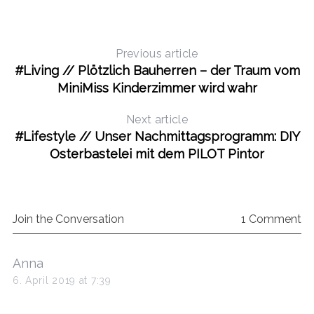
Previous article
#Living // Plötzlich Bauherren – der Traum vom
MiniMiss Kinderzimmer wird wahr
Next article
#Lifestyle // Unser Nachmittagsprogramm: DIY
Osterbastelei mit dem PILOT Pintor
Join the Conversation
1 Comment
s
Anna
a
6. April 2019 at 7:39
y
s