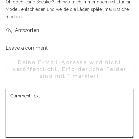
Oh doch keine Sneaker? Ich hab mich immer noch nicht für ein
:
Modell entschieden und werde die Läden später mal unsicher
machen.
Antworten
Leave a comment
L
e
Deine E-Mail-Adresse wird nicht
a
veröffentlicht.
Erforderliche Felder
v
sind mit
*
markiert
e
a
c
o
m
m
e
n
t