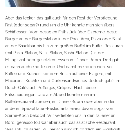
Aber das lecker, das galt auch für den Rest der Verpflegung.
Fast (oder sogar?) rund um die Uhr konnte man sich übers
Schiff essen. Vom besagten Frühstück über Eiscreme, beste
Burger an der Burgerstation in der Pool-Area, Pizza oder Salat
an der Snackbar bis hin zum großen Buffet im Buffet-Restaurant
(mit Pasta-Station, Salat-Station, Sushi-Station….) in der
Mittagszeit oder gesetztem Essen im Dinner-Room. Dort gab
es dann auch eine Teatime. Und damit meine ich nicht so:
Kaffee und Kuchen, sondern British auf einer Etagere, mit
Macarons, Küchlein und Gurkensandwiches. Jedoch gab`s im
Dutch-Café auch Poffertjes, Crêpes… Hach, diese
Entscheidungen. Und am Abend konnte man im
Buffetrestaurant speisen, im Dinner-Room oder aber in den
anderen Spezialitäten-Restaurants, eines davon sogar vom
Sterne-Koch bekocht. Wir verliebten uns in den Italiener an
Bord, genauso toll war aber auch das asiatische Restaurant.
Was soll ich sagen. Kulinarisch wirklich, wirklich ein Highlight!