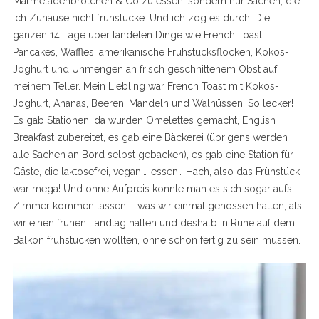
Marmeladenbrötchen & Co zu essen, sondern nur Sachen, die
ich Zuhause nicht frühstücke. Und ich zog es durch. Die
ganzen 14 Tage über landeten Dinge wie French Toast,
Pancakes, Waffles, amerikanische Frühstücksflocken, Kokos-
Joghurt und Unmengen an frisch geschnittenem Obst auf
meinem Teller. Mein Liebling war French Toast mit Kokos-
Joghurt, Ananas, Beeren, Mandeln und Walnüssen. So lecker!
Es gab Stationen, da wurden Omelettes gemacht, English
Breakfast zubereitet, es gab eine Bäckerei (übrigens werden
alle Sachen an Bord selbst gebacken), es gab eine Station für
Gäste, die laktosefrei, vegan,… essen… Hach, also das Frühstück
war mega! Und ohne Aufpreis konnte man es sich sogar aufs
Zimmer kommen lassen – was wir einmal genossen hatten, als
wir einen frühen Landtag hatten und deshalb in Ruhe auf dem
Balkon frühstücken wollten, ohne schon fertig zu sein müssen.