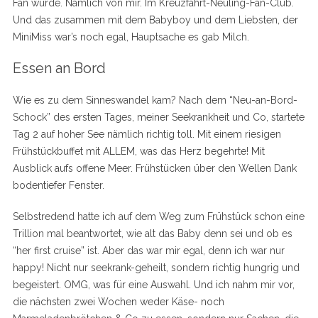
Fan wurde. Nämlich von mir. Im Kreuzfahrt-Neuling-Fan-Club.
Und das zusammen mit dem Babyboy und dem Liebsten, der
MiniMiss war’s noch egal, Hauptsache es gab Milch.
Essen an Bord
Wie es zu dem Sinneswandel kam? Nach dem “Neu-an-Bord-
Schock” des ersten Tages, meiner Seekrankheit und Co, startete
Tag 2 auf hoher See nämlich richtig toll. Mit einem riesigen
Frühstückbuffet mit ALLEM, was das Herz begehrte! Mit
Ausblick aufs offene Meer. Frühstücken über den Wellen Dank
bodentiefer Fenster.
Selbstredend hatte ich auf dem Weg zum Frühstück schon eine
Trillion mal beantwortet, wie alt das Baby denn sei und ob es
“her first cruise” ist. Aber das war mir egal, denn ich war nur
happy! Nicht nur seekrank-geheilt, sondern richtig hungrig und
begeistert. OMG, was für eine Auswahl. Und ich nahm mir vor,
die nächsten zwei Wochen weder Käse- noch