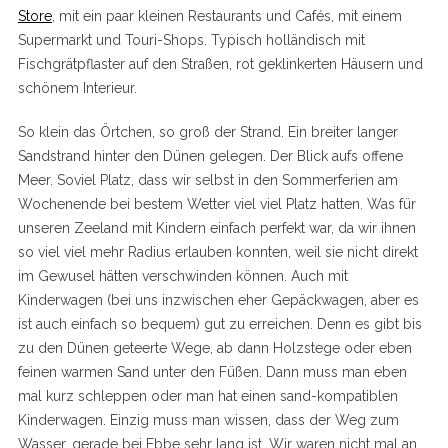
Store
, mit ein paar kleinen Restaurants und Cafés, mit einem
Supermarkt und Touri-Shops. Typisch holländisch mit
Fischgrätpflaster auf den Straßen, rot geklinkerten Häusern und
schönem Interieur.
So klein das Örtchen, so groß der Strand. Ein breiter langer
Sandstrand hinter den Dünen gelegen. Der Blick aufs offene
Meer. Soviel Platz, dass wir selbst in den Sommerferien am
Wochenende bei bestem Wetter viel viel Platz hatten. Was für
unseren Zeeland mit Kindern einfach perfekt war, da wir ihnen
so viel viel mehr Radius erlauben konnten, weil sie nicht direkt
im Gewusel hätten verschwinden können. Auch mit
Kinderwagen (bei uns inzwischen eher Gepäckwagen, aber es
ist auch einfach so bequem) gut zu erreichen. Denn es gibt bis
zu den Dünen geteerte Wege, ab dann Holzstege oder eben
feinen warmen Sand unter den Füßen. Dann muss man eben
mal kurz schleppen oder man hat einen sand-kompatiblen
Kinderwagen. Einzig muss man wissen, dass der Weg zum
Wasser, gerade bei Ebbe sehr lang ist. Wir waren nicht mal an