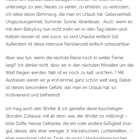
unterwegs zu sein, Neues zu sehen, zu erleben, zu verkosten,…
ich liebe diese Stimmung, die man im Urlaub hat. Gelassenheit,
Ungezwungenheit, Sommer, Sonne, Abenteuer,… Auch, wenn es
mit dem Babyboy nun nicht mehr ein in-den-Tag-leben-und-
treiben-lassen ist, wie zuvor, so sind Urlaube einfach toll.
Außerdem ist diese intensive Familienzeit einfach unbezahlbar.
Aber was tun, wenn die nächste Reise noch in weiter Ferne
liegt? Ich denke nicht, dass wir in den nächsten Monaten um die
Welt fliegen werden. Nah ist es noch zu kalt, und fern…? Mit
Australien waren wir ja erst einmal ganz schön weit weg. Dabei
ist dieses besondere Gefühl, das man im Urlaub hat, so
motivierend und befreiend!
Ich mag auch den Winter & ich genieße diese kuscheligen
Stunden Zuhause, mit all dem, was der Winter so mitbringt –
tolle Düfte, heisse Getränke, die ein oder andere Süßigkeit (nun
gut, dieses Jahr eher weniger ;)), Kerzenschein, Lichterketten… –
aber manchmal gibt es Tage, da muss Urlaubsstimmung her.