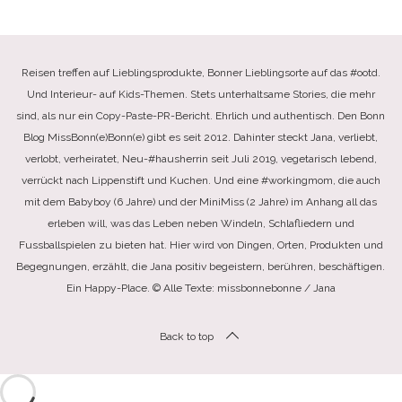
Reisen treffen auf Lieblingsprodukte, Bonner Lieblingsorte auf das #ootd.
Und Interieur- auf Kids-Themen. Stets unterhaltsame Stories, die mehr
sind, als nur ein Copy-Paste-PR-Bericht. Ehrlich und authentisch. Den Bonn
Blog MissBonn(e)Bonn(e) gibt es seit 2012. Dahinter steckt Jana, verliebt,
verlobt, verheiratet, Neu-#hausherrin seit Juli 2019, vegetarisch lebend,
verrückt nach Lippenstift und Kuchen. Und eine #workingmom, die auch
mit dem Babyboy (6 Jahre) und der MiniMiss (2 Jahre) im Anhang all das
erleben will, was das Leben neben Windeln, Schlafliedern und
Fussballspielen zu bieten hat. Hier wird von Dingen, Orten, Produkten und
Begegnungen, erzählt, die Jana positiv begeistern, berühren, beschäftigen.
Ein Happy-Place. © Alle Texte: missbonnebonne / Jana
Back to top