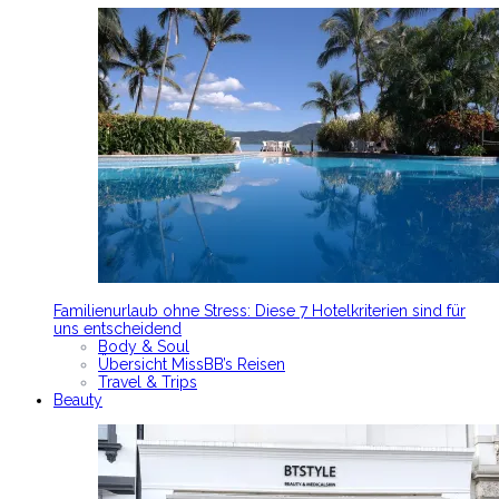
Familienurlaub ohne Stress: Diese 7 Hotelkriterien sind für
uns entscheidend
Body & Soul
Übersicht MissBB’s Reisen
Travel & Trips
Beauty