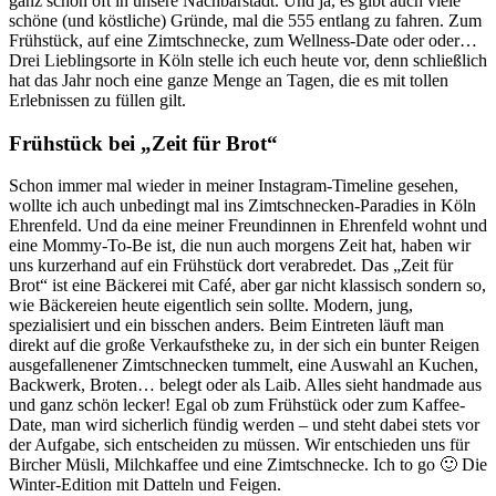
ganz schön oft in unsere Nachbarstadt. Und ja, es gibt auch viele
schöne (und köstliche) Gründe, mal die 555 entlang zu fahren. Zum
Frühstück, auf eine Zimtschnecke, zum Wellness-Date oder oder…
Drei Lieblingsorte in Köln stelle ich euch heute vor, denn schließlich
hat das Jahr noch eine ganze Menge an Tagen, die es mit tollen
Erlebnissen zu füllen gilt.
Frühstück bei „Zeit für Brot“
Schon immer mal wieder in meiner Instagram-Timeline gesehen,
wollte ich auch unbedingt mal ins Zimtschnecken-Paradies in Köln
Ehrenfeld. Und da eine meiner Freundinnen in Ehrenfeld wohnt und
eine Mommy-To-Be ist, die nun auch morgens Zeit hat, haben wir
uns kurzerhand auf ein Frühstück dort verabredet. Das „Zeit für
Brot“ ist eine Bäckerei mit Café, aber gar nicht klassisch sondern so,
wie Bäckereien heute eigentlich sein sollte. Modern, jung,
spezialisiert und ein bisschen anders. Beim Eintreten läuft man
direkt auf die große Verkaufstheke zu, in der sich ein bunter Reigen
ausgefallenener Zimtschnecken tummelt, eine Auswahl an Kuchen,
Backwerk, Broten… belegt oder als Laib. Alles sieht handmade aus
und ganz schön lecker! Egal ob zum Frühstück oder zum Kaffee-
Date, man wird sicherlich fündig werden – und steht dabei stets vor
der Aufgabe, sich entscheiden zu müssen. Wir entschieden uns für
Bircher Müsli, Milchkaffee und eine Zimtschnecke. Ich to go 🙂 Die
Winter-Edition mit Datteln und Feigen.