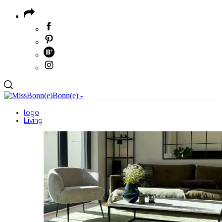
logo
Living