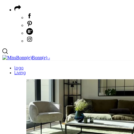
logo
Living