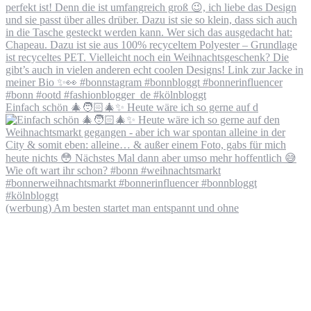
Einfach schön 🎄🧑🏻‍🎄✨ Heute wäre ich so gerne auf d
(werbung) Am besten startet man entspannt und ohne