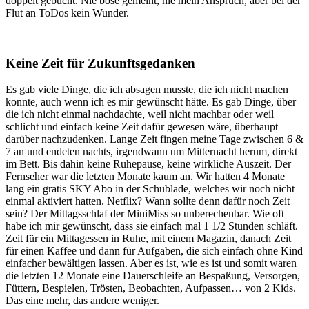
doppelt gebucht. Nie böse gemeint, nie mein Anspruch, aber bei der
Flut an ToDos kein Wunder.
Keine Zeit für Zukunftsgedanken
Es gab viele Dinge, die ich absagen musste, die ich nicht machen
konnte, auch wenn ich es mir gewünscht hätte. Es gab Dinge, über
die ich nicht einmal nachdachte, weil nicht machbar oder weil
schlicht und einfach keine Zeit dafür gewesen wäre, überhaupt
darüber nachzudenken. Lange Zeit fingen meine Tage zwischen 6 &
7 an und endeten nachts, irgendwann um Mitternacht herum, direkt
im Bett. Bis dahin keine Ruhepause, keine wirkliche Auszeit. Der
Fernseher war die letzten Monate kaum an. Wir hatten 4 Monate
lang ein gratis SKY Abo in der Schublade, welches wir noch nicht
einmal aktiviert hatten. Netflix? Wann sollte denn dafür noch Zeit
sein? Der Mittagsschlaf der MiniMiss so unberechenbar. Wie oft
habe ich mir gewünscht, dass sie einfach mal 1 1/2 Stunden schläft.
Zeit für ein Mittagessen in Ruhe, mit einem Magazin, danach Zeit
für einen Kaffee und dann für Aufgaben, die sich einfach ohne Kind
einfacher bewältigen lassen. Aber es ist, wie es ist und somit waren
die letzten 12 Monate eine Dauerschleife an Bespaßung, Versorgen,
Füttern, Bespielen, Trösten, Beobachten, Aufpassen… von 2 Kids.
Das eine mehr, das andere weniger.