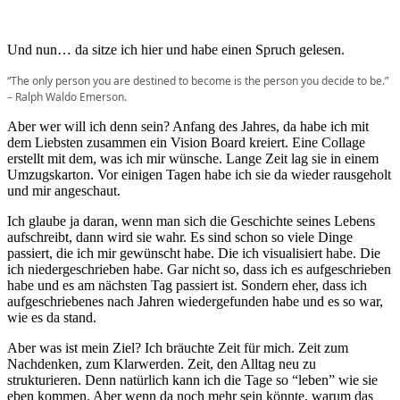
Und nun… da sitze ich hier und habe einen Spruch gelesen.
“The only person you are destined to become is the person you decide to be.”
– Ralph Waldo Emerson.
Aber wer will ich denn sein? Anfang des Jahres, da habe ich mit
dem Liebsten zusammen ein Vision Board kreiert. Eine Collage
erstellt mit dem, was ich mir wünsche. Lange Zeit lag sie in einem
Umzugskarton. Vor einigen Tagen habe ich sie da wieder rausgeholt
und mir angeschaut.
Ich glaube ja daran, wenn man sich die Geschichte seines Lebens
aufschreibt, dann wird sie wahr. Es sind schon so viele Dinge
passiert, die ich mir gewünscht habe. Die ich visualisiert habe. Die
ich niedergeschrieben habe. Gar nicht so, dass ich es aufgeschrieben
habe und es am nächsten Tag passiert ist. Sondern eher, dass ich
aufgeschriebenes nach Jahren wiedergefunden habe und es so war,
wie es da stand.
Aber was ist mein Ziel? Ich bräuchte Zeit für mich. Zeit zum
Nachdenken, zum Klarwerden. Zeit, den Alltag neu zu
strukturieren. Denn natürlich kann ich die Tage so “leben” wie sie
eben kommen. Aber wenn da noch mehr sein könnte, warum das