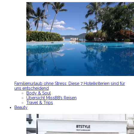
Familienurlaub ohne Stress: Diese 7 Hotelkriterien sind für
uns entscheidend
Body & Soul
Übersicht MissBB’s Reisen
Travel & Trips
Beauty