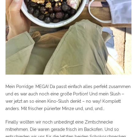
S
e
a
r
Mein Porridge: MEGA! Da passt einfach alles perfekt zusammen
c
h
und es war auch noch eine große Portion! Und mein Slush –
f
wer jetzt an so einen Kino-Slush denkt – no way! Komplett
o
anders. Mit frischer pürierter Minze und, und, und…
r
:
Finally wollten wir noch unbedingt eine Zimtschnecke
mitnehmen. Die waren gerade frisch im Backofen. Und so
entschieden wir uns für die letzten beiden Schokoschnecken.