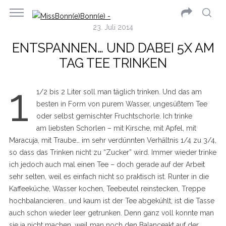
23. Juli 2014
ENTSPANNEN… UND DABEI 5X AM
TAG TEE TRINKEN
1
1/2 bis 2 Liter soll man täglich trinken. Und das am
besten in Form von purem Wasser, ungesüßtem Tee
oder selbst gemischter Fruchtschorle. Ich trinke
am liebsten Schorlen – mit Kirsche, mit Apfel, mit
Maracuja, mit Traube… im sehr verdünnten Verhältnis 1/4 zu 3/4,
so dass das Trinken nicht zu “Zucker” wird. Immer wieder trinke
ich jedoch auch mal einen Tee – doch gerade auf der Arbeit
sehr selten, weil es einfach nicht so praktisch ist. Runter in die
Kaffeeküche, Wasser kochen, Teebeutel reinstecken, Treppe
hochbalancieren.. und kaum ist der Tee abgekühlt, ist die Tasse
auch schon wieder leer getrunken. Denn ganz voll konnte man
sie ja nicht machen, weil man noch den Balanceakt auf der