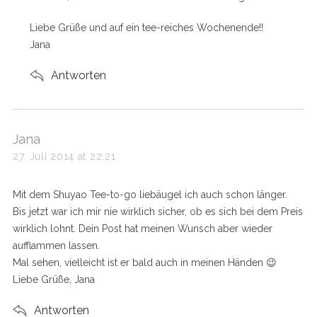
Liebe Grüße und auf ein tee-reiches Wochenende!!
Jana
Antworten
s
Jana
a
27. Juli 2014 at 22:21
y
s
Mit dem Shuyao Tee-to-go liebäugel ich auch schon länger.
:
Bis jetzt war ich mir nie wirklich sicher, ob es sich bei dem Preis
wirklich lohnt. Dein Post hat meinen Wunsch aber wieder
aufflammen lassen.
Mal sehen, vielleicht ist er bald auch in meinen Händen 😉
Liebe Grüße, Jana
Antworten