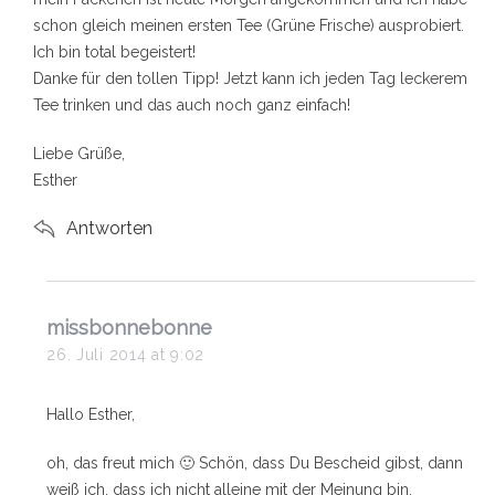
schon gleich meinen ersten Tee (Grüne Frische) ausprobiert.
Ich bin total begeistert!
Danke für den tollen Tipp! Jetzt kann ich jeden Tag leckerem
Tee trinken und das auch noch ganz einfach!
Liebe Grüße,
S
Esther
e
a
Antworten
r
c
h
f
s
o
missbonnebonne
r
a
26. Juli 2014 at 9:02
:
y
s
Hallo Esther,
:
oh, das freut mich 🙂 Schön, dass Du Bescheid gibst, dann
weiß ich, dass ich nicht alleine mit der Meinung bin.