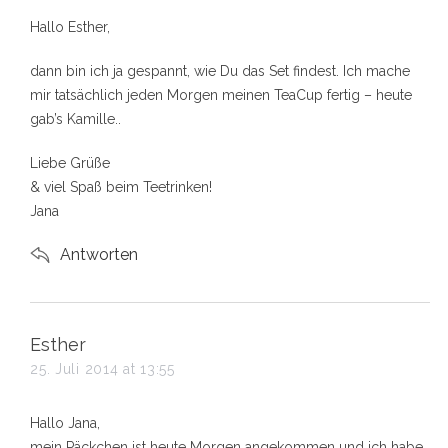
s
Hallo Esther,
:
dann bin ich ja gespannt, wie Du das Set findest. Ich mache
mir tatsächlich jeden Morgen meinen TeaCup fertig – heute
gab’s Kamille..
Liebe Grüße
& viel Spaß beim Teetrinken!
Jana
Antworten
s
Esther
a
25. Juli 2014 at 13:55
y
s
Hallo Jana,
:
mein Päckchen ist heute Morgen angekommen und ich habe