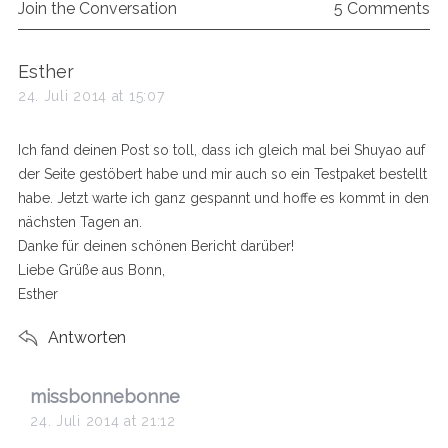
Join the Conversation
5 Comments
s
Esther
a
24. Juli 2014 at 15:07
y
s
Ich fand deinen Post so toll, dass ich gleich mal bei Shuyao auf
:
der Seite gestöbert habe und mir auch so ein Testpaket bestellt
habe. Jetzt warte ich ganz gespannt und hoffe es kommt in den
nächsten Tagen an.
Danke für deinen schönen Bericht darüber!
Liebe Grüße aus Bonn,
Esther
Antworten
s
missbonnebonne
a
24. Juli 2014 at 21:12
y