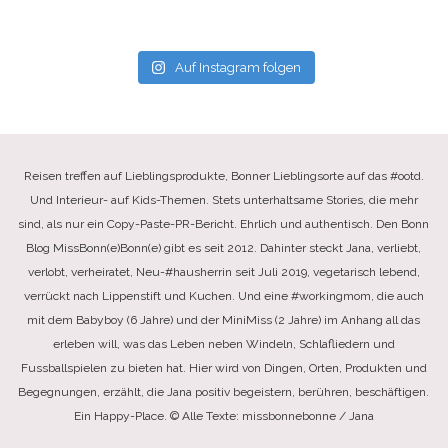
Auf Instagram folgen
Reisen treffen auf Lieblingsprodukte, Bonner Lieblingsorte auf das #ootd.
Und Interieur- auf Kids-Themen. Stets unterhaltsame Stories, die mehr
sind, als nur ein Copy-Paste-PR-Bericht. Ehrlich und authentisch. Den Bonn
Blog MissBonn(e)Bonn(e) gibt es seit 2012. Dahinter steckt Jana, verliebt,
verlobt, verheiratet, Neu-#hausherrin seit Juli 2019, vegetarisch lebend,
verrückt nach Lippenstift und Kuchen. Und eine #workingmom, die auch
mit dem Babyboy (6 Jahre) und der MiniMiss (2 Jahre) im Anhang all das
erleben will, was das Leben neben Windeln, Schlafliedern und
Fussballspielen zu bieten hat. Hier wird von Dingen, Orten, Produkten und
Begegnungen, erzählt, die Jana positiv begeistern, berühren, beschäftigen.
Ein Happy-Place. © Alle Texte: missbonnebonne / Jana