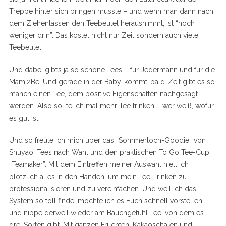
Treppe hinter sich bringen musste – und wenn man dann nach
dem Ziehenlassen den Teebeutel herausnimmt, ist “noch
weniger drin”. Das kostet nicht nur Zeit sondern auch viele
Teebeutel.
Und dabei gibt’s ja so schöne Tees – für Jedermann und für die
Mami2Be. Und gerade in der Baby-kommt-bald-Zeit gibt es so
manch einen Tee, dem positive Eigenschaften nachgesagt
werden. Also sollte ich mal mehr Tee trinken – wer weiß, wofür
es gut ist!
Und so freute ich mich über das “Sommerloch-Goodie” von
Shuyao: Tees nach Wahl und den praktischen To Go Tee-Cup
“Teamaker”. Mit dem Eintreffen meiner Auswahl hielt ich
plötzlich alles in den Händen, um mein Tee-Trinken zu
professionalisieren und zu vereinfachen. Und weil ich das
System so toll finde, möchte ich es Euch schnell vorstellen –
und nippe derweil wieder am Bauchgefühl Tee, von dem es
drei Sorten gibt. Mit ganzen Früchten, Kakaoschalen und -