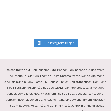
Auf Instagram folgen
Reisen treffen auf Lieblingsprodukte, Bonner Lieblingsorte auf das #ootd.
Und Interieur- auf Kids-Themen. Stets unterhaltsame Stories, die mehr
sind, als nur ein Copy-Paste-PR-Bericht. Ehrlich und authentisch. Den Bonn
Blog MissBonn(e)Bonn(e) gibt es seit 2012. Dahinter steckt Jana, verliebt,
verlobt, verheiratet, Neu-#hausherrin seit Juli 2019, vegetarisch lebend,
verrückt nach Lippenstift und Kuchen. Und eine #workingmom, die auch
mit dem Babyboy (6 Jahre) und der MiniMiss (2 Jahre) im Anhang all das