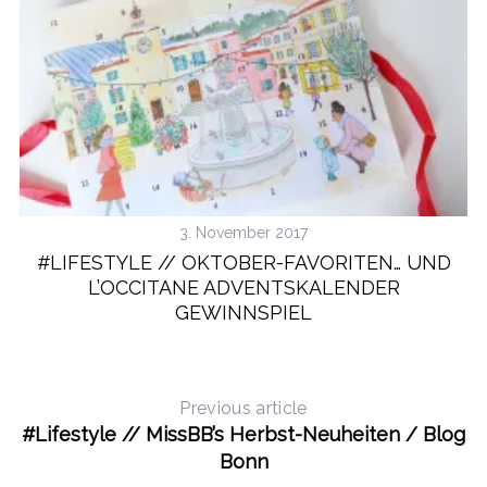
S
e
a
r
c
h
f
o
r
:
3. November 2017
#LIFESTYLE // OKTOBER-FAVORITEN… UND
L’OCCITANE ADVENTSKALENDER
GEWINNSPIEL
Previous article
#Lifestyle // MissBB’s Herbst-Neuheiten / Blog
Bonn