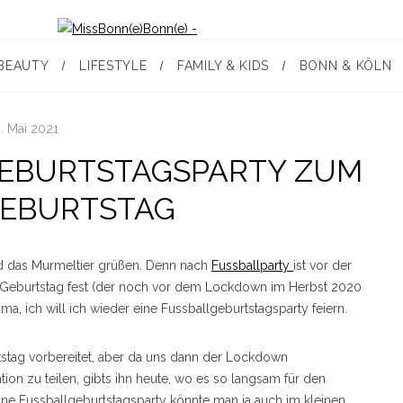
BEAUTY
LIFESTYLE
FAMILY & KIDS
BONN & KÖLN
. Mai 2021
GEBURTSTAGSPARTY ZUM
GEBURTSTAG
rd das Murmeltier grüßen. Denn nach
Fussballparty
ist vor der
. Geburtstag fest (der noch vor dem Lockdown im Herbst 2020
a, ich will ich wieder eine Fussballgeburtstagsparty feiern.
stag vorbereitet, aber da uns dann der Lockdown
ion zu teilen, gibts ihn heute, wo es so langsam für den
ine Fussballgeburtstagsparty könnte man ja auch im kleinen