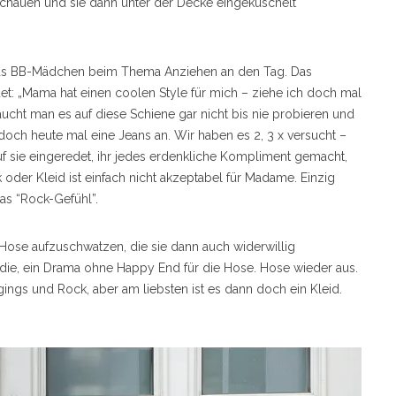
r schauen und sie dann unter der Decke eingekuschelt
 das BB-Mädchen beim Thema Anziehen an den Tag. Das
det: „Mama hat einen coolen Style für mich – ziehe ich doch mal
aucht man es auf diese Schiene gar nicht bis nie probieren und
doch heute mal eine Jeans an. Wir haben es 2, 3 x versucht –
f sie eingeredet, ihr jedes erdenkliche Kompliment gemacht,
oder Kleid ist einfach nicht akzeptabel für Madame. Einzig
as “Rock-Gefühl”.
e Hose aufzuschwatzen, die sie dann auch widerwillig
die, ein Drama ohne Happy End für die Hose. Hose wieder aus.
gs und Rock, aber am liebsten ist es dann doch ein Kleid.