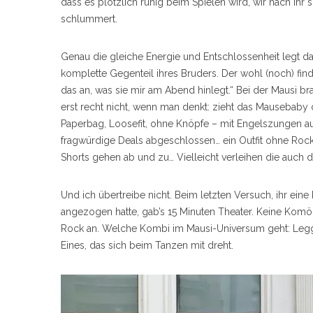
dass es plötzlich ruhig beim Spielen wird, wir nach ih
schlummert.
Genau die gleiche Energie und Entschlossenheit legt
komplette Gegenteil ihres Bruders. Der wohl (noch) fin
das an, was sie mir am Abend hinlegt.“ Bei der Mausi br
erst recht nicht, wenn man denkt: zieht das Mausebaby 
Paperbag, Loosefit, ohne Knöpfe – mit Engelszungen au
fragwürdige Deals abgeschlossen… ein Outfit ohne Rock 
Shorts gehen ab und zu… Vielleicht verleihen die auch d
Und ich übertreibe nicht. Beim letzten Versuch, ihr ein
angezogen hatte, gab’s 15 Minuten Theater. Keine Komö
Rock an. Welche Kombi im Mausi-Universum geht: Leggin
Eines, das sich beim Tanzen mit dreht.