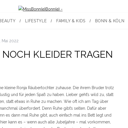
BEAUTY
LIFESTYLE
FAMILY & KIDS
BONN & KÖLN
. Mai 2022
R NOCH KLEIDER TRAGEN
ne kleine Ronja Räubertochter zuhause. Die ihrem Bruder trotz
ustig und für jeden Spaß zu haben. Lieber geht’s wild zu, statt
n, statt etwas in Ruhe zu machen. Wie oft ich am Tag über
nchmal überfordert. Denn Ruhe gibt’s selten. Dafür aber
n es dann mal Ruhe gibt, auch einfach mal ins Bett legt und
r hier kann es – wenn auch alle Jubeljahre – mal vorkommen,