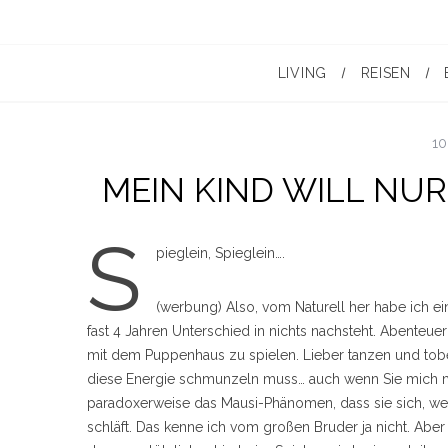
LIVING
REISEN
10
MEIN KIND WILL NU
S
pieglein, Spieglein….
(werbung) Also, vom Naturell her habe ich ei
fast 4 Jahren Unterschied in nichts nachsteht. Abenteuerl
mit dem Puppenhaus zu spielen. Lieber tanzen und tobe
diese Energie schmunzeln muss… auch wenn Sie mich ma
paradoxerweise das Mausi-Phänomen, dass sie sich, wen
schläft. Das kenne ich vom großen Bruder ja nicht. Abe