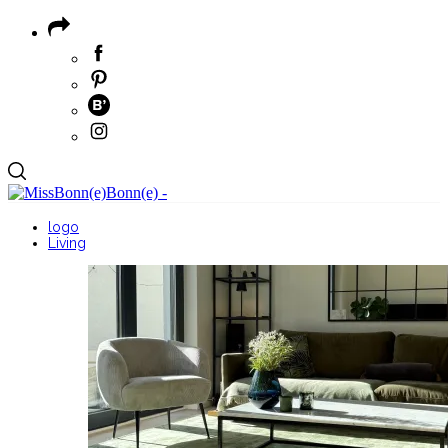
logo
Living