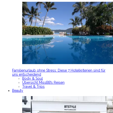
Familienurlaub ohne Stress: Diese 7 Hotelkriterien sind für
uns entscheidend
Body & Soul
Übersicht MissBB’s Reisen
Travel & Trips
Beauty