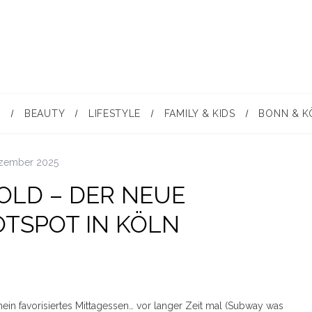
N
BEAUTY
LIFESTYLE
FAMILY & KIDS
BONN & K
ezember 2025
GOLD – DER NEUE
OTSPOT IN KÖLN
mein favorisiertes Mittagessen… vor langer Zeit mal (Subway was