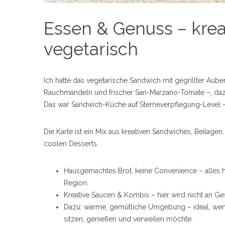
Essen & Genuss – krea
vegetarisch
S
e
a
r
Ich hatte das vegetarische Sandwich mit gegrillter Aube
c
Rauchmandeln und frischer San-Marzano-Tomate –, daz
h
Das war Sandwich-Küche auf Sterneverpflegung-Level – f
f
o
r
Die Karte ist ein Mix aus kreativen Sandwiches, Beilage
:
coolen Desserts.
Hausgemachtes Brot, keine Convenience – alles h
Region.
Kreative Saucen & Kombis – hier wird nicht an G
Dazu: warme, gemütliche Umgebung – ideal, wenn
sitzen, genießen und verweilen möchte.