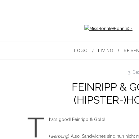
LOGO
LIVING
REISE
3. D
FEINRIPP & 
(HIPSTER-)H
T
hat’s good! Feinripp & Gold!
(
werbung
) Also, Sandwiches sind nun nicht 