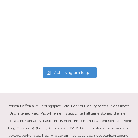
Auf Instagram folgen
Reisen treffen auf Lieblingsprodukte, Bonner Lieblingsorte auf das #ootd.
Und Interieur- auf Kids-Themen. Stets unterhaltsame Stories, die mehr
sind, als nur ein Copy-Paste-PR-Bericht. Ehrlich und authentisch. Den Bonn
Blog MissBonn(e)Bonn(e) gibt es seit 2012. Dahinter steckt Jana, verliebt,
verlobt, verheiratet, Neu-#hausherrin seit Juli 2019, vegetarisch lebend,