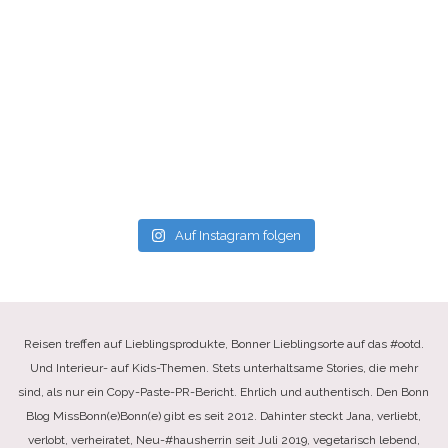
Auf Instagram folgen
Reisen treffen auf Lieblingsprodukte, Bonner Lieblingsorte auf das #ootd.
Und Interieur- auf Kids-Themen. Stets unterhaltsame Stories, die mehr
sind, als nur ein Copy-Paste-PR-Bericht. Ehrlich und authentisch. Den Bonn
Blog MissBonn(e)Bonn(e) gibt es seit 2012. Dahinter steckt Jana, verliebt,
verlobt, verheiratet, Neu-#hausherrin seit Juli 2019, vegetarisch lebend,