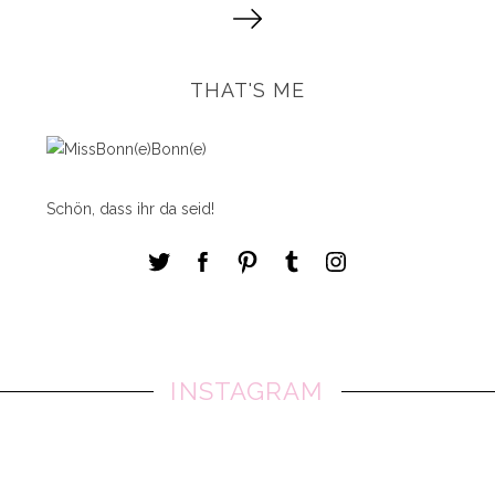
e
i
t
THAT'S ME
e
n
n
u
Schön, dass ihr da seid!
m
m
e
r
i
e
r
INSTAGRAM
u
n
g
d