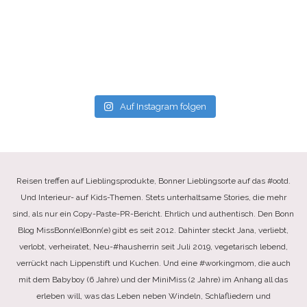
Auf Instagram folgen
Reisen treffen auf Lieblingsprodukte, Bonner Lieblingsorte auf das #ootd.
Und Interieur- auf Kids-Themen. Stets unterhaltsame Stories, die mehr
sind, als nur ein Copy-Paste-PR-Bericht. Ehrlich und authentisch. Den Bonn
Blog MissBonn(e)Bonn(e) gibt es seit 2012. Dahinter steckt Jana, verliebt,
verlobt, verheiratet, Neu-#hausherrin seit Juli 2019, vegetarisch lebend,
verrückt nach Lippenstift und Kuchen. Und eine #workingmom, die auch
mit dem Babyboy (6 Jahre) und der MiniMiss (2 Jahre) im Anhang all das
erleben will, was das Leben neben Windeln, Schlafliedern und