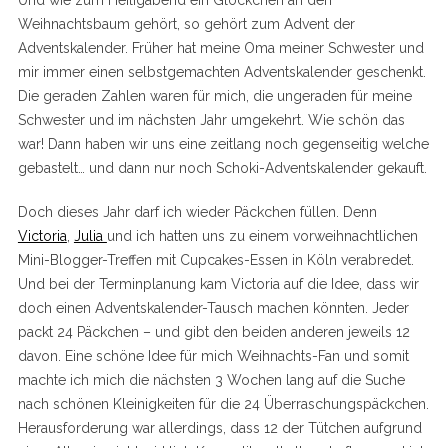
Und wie zum Heiligabend ein Glöckchen an den
Weihnachtsbaum gehört, so gehört zum Advent der
Adventskalender. Früher hat meine Oma meiner Schwester und
mir immer einen selbstgemachten Adventskalender geschenkt.
Die geraden Zahlen waren für mich, die ungeraden für meine
Schwester und im nächsten Jahr umgekehrt. Wie schön das
war! Dann haben wir uns eine zeitlang noch gegenseitig welche
gebastelt… und dann nur noch Schoki-Adventskalender gekauft.
Doch dieses Jahr darf ich wieder Päckchen füllen. Denn
Victoria
,
Julia
und ich hatten uns zu einem vorweihnachtlichen
Mini-Blogger-Treffen mit Cupcakes-Essen in Köln verabredet.
Und bei der Terminplanung kam Victoria auf die Idee, dass wir
doch einen Adventskalender-Tausch machen könnten. Jeder
packt 24 Päckchen – und gibt den beiden anderen jeweils 12
davon. Eine schöne Idee für mich Weihnachts-Fan und somit
machte ich mich die nächsten 3 Wochen lang auf die Suche
nach schönen Kleinigkeiten für die 24 Überraschungspäckchen.
Herausforderung war allerdings, dass 12 der Tütchen aufgrund