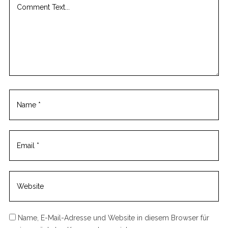
c
o
m
m
e
n
t
Name, E-Mail-Adresse und Website in diesem Browser für