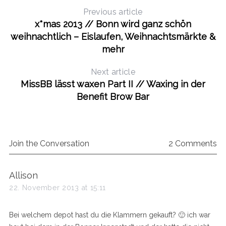
Previous article
x*mas 2013 // Bonn wird ganz schön
weihnachtlich – Eislaufen, Weihnachtsmärkte &
mehr
Next article
MissBB lässt waxen Part II // Waxing in der
Benefit Brow Bar
Join the Conversation
2 Comments
s
Allison
a
22. November 2013 at 15:11
y
s
Bei welchem depot hast du die Klammern gekauft? 🙂 ich war
: