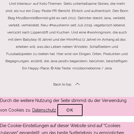
Und Interieur- auf Kids-Themen. Stets unterhaltsame Stories, die mehr
sind, als nur ein Copy-Paste-PR-Bericht. Ehrlich und authentisch. Den Bonn
Blog MissBonn(e)Bonn(e) gibt es seit 2012. Dahinter steckt Jana, verliebt,
verlobt, verheiratet, Neu-#hausherrin seit Juli 2019, vegetarisch lebend,
verrückt nach Lippenstift und Kuchen. Und eine #workingmom, die auch
mit dem Babyboy (6 Jahre) und der MiniMiss (2 Jahre) im Anhang all das
erleben will, was das Leben neben Windeln, Schlafliedern und
Fussballspielen zu bieten hat. Hier wird von Dingen, Orten, Produkten und
Begegnungen, erzählt, die Jana positiv begeistern, berühren, beschäftigen.
Ein Happy-Place. © Alle Texte: missbonnebonne / Jana
Back to top
Durch die weitere Nutzung der Seite stimmst du der Verwendung
von Cookies zu.
Datenschutz
OK
Die Cookie-Einstellungen auf dieser Website sind auf "Cookies
zulassen" eingestellt, um das beste Surferlebnis zu ermöglichen.