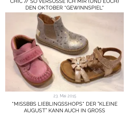
CHIC // SO VERSÜSSE ICH MIR (UND EUCH) D
EN OKTOBER *GEWINNSPIEL*
S
e
a
r
c
h
f
23. Mai 2015
o
*MISSBBS LIEBLINGSSHOPS* DER “KLEINE
r
:
AUGUST” KANN AUCH IN GROSS