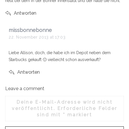
heut bei dem in der Bonner Innenstadt und der hatte die nicht.
Antworten
s
missbonnebonne
a
22. November 2013 at 17:03
y
s
Liebe Allison, doch, die habe ich im Depot neben dem
:
Starbucks gekauft 🙁 vielleicht schon ausverkauft?
Antworten
Leave a comment
L
e
Deine E-Mail-Adresse wird nicht
a
veröffentlicht.
Erforderliche Felder
v
sind mit
*
markiert
e
a