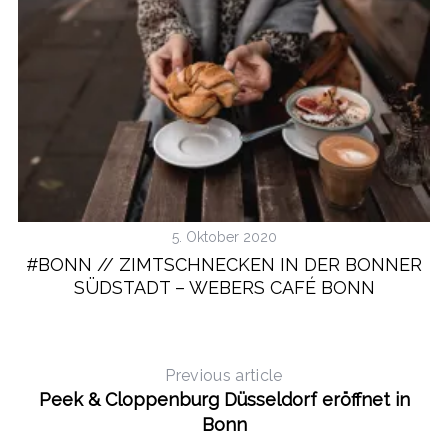
S
e
a
r
5. Oktober 2020
c
#BONN // ZIMTSCHNECKEN IN DER BONNER
h
SÜDSTADT – WEBERS CAFÉ BONN
f
o
r
:
Previous article
Peek & Cloppenburg Düsseldorf eröffnet in
Bonn