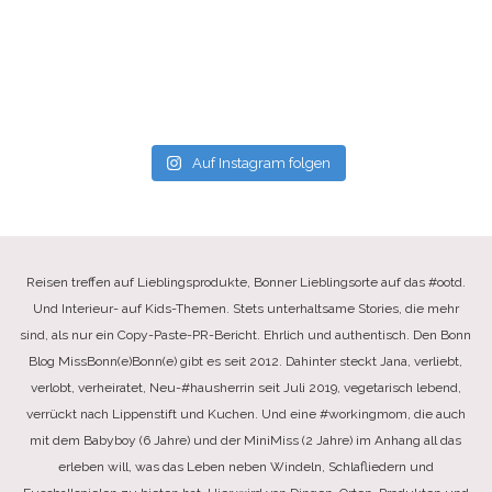
Auf Instagram folgen
Reisen treffen auf Lieblingsprodukte, Bonner Lieblingsorte auf das #ootd.
Und Interieur- auf Kids-Themen. Stets unterhaltsame Stories, die mehr
sind, als nur ein Copy-Paste-PR-Bericht. Ehrlich und authentisch. Den Bonn
Blog MissBonn(e)Bonn(e) gibt es seit 2012. Dahinter steckt Jana, verliebt,
verlobt, verheiratet, Neu-#hausherrin seit Juli 2019, vegetarisch lebend,
verrückt nach Lippenstift und Kuchen. Und eine #workingmom, die auch
mit dem Babyboy (6 Jahre) und der MiniMiss (2 Jahre) im Anhang all das
erleben will, was das Leben neben Windeln, Schlafliedern und