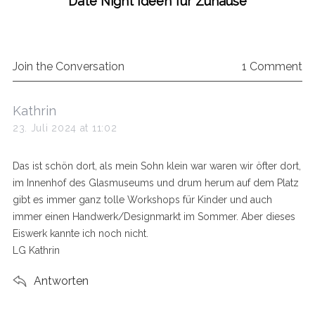
Date Night Ideen für Zuhause
Join the Conversation
1 Comment
s
Kathrin
a
23. Juli 2024 at 11:02
y
s
Das ist schön dort, als mein Sohn klein war waren wir öfter dort,
:
im Innenhof des Glasmuseums und drum herum auf dem Platz
gibt es immer ganz tolle Workshops für Kinder und auch
immer einen Handwerk/Designmarkt im Sommer. Aber dieses
Eiswerk kannte ich noch nicht.
LG Kathrin
Antworten