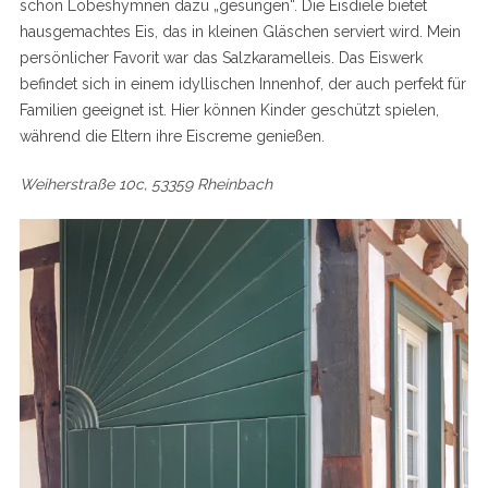
schon Lobeshymnen dazu „gesungen“. Die Eisdiele bietet
hausgemachtes Eis, das in kleinen Gläschen serviert wird. Mein
persönlicher Favorit war das Salzkaramelleis. Das Eiswerk
befindet sich in einem idyllischen Innenhof, der auch perfekt für
Familien geeignet ist. Hier können Kinder geschützt spielen,
während die Eltern ihre Eiscreme genießen.
Weiherstraße 10c, 53359 Rheinbach
S
e
a
r
c
h
f
o
r
: