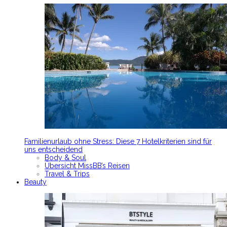
Familienurlaub ohne Stress: Diese 7 Hotelkriterien sind für
uns entscheidend
Body & Soul
Übersicht MissBB’s Reisen
Travel & Trips
Beauty