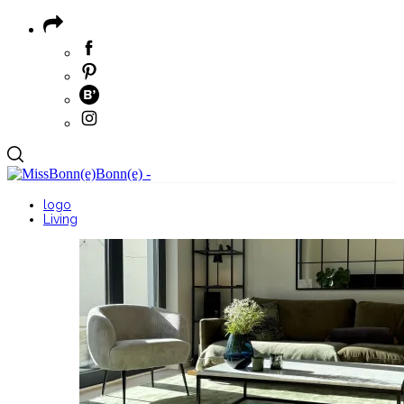
logo
Living