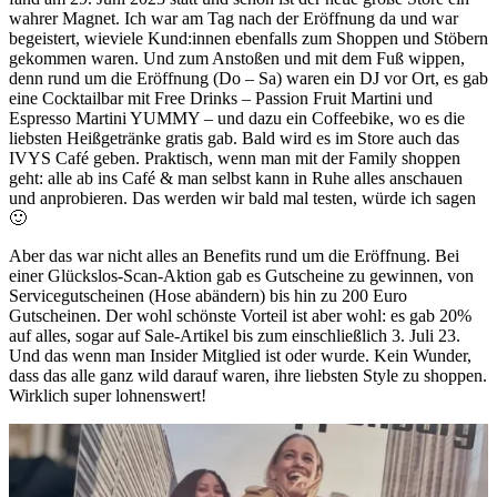
wahrer Magnet. Ich war am Tag nach der Eröffnung da und war
begeistert, wieviele Kund:innen ebenfalls zum Shoppen und Stöbern
gekommen waren. Und zum Anstoßen und mit dem Fuß wippen,
denn rund um die Eröffnung (Do – Sa) waren ein DJ vor Ort, es gab
eine Cocktailbar mit Free Drinks – Passion Fruit Martini und
Espresso Martini YUMMY – und dazu ein Coffeebike, wo es die
liebsten Heißgetränke gratis gab. Bald wird es im Store auch das
IVYS Café geben. Praktisch, wenn man mit der Family shoppen
geht: alle ab ins Café & man selbst kann in Ruhe alles anschauen
und anprobieren. Das werden wir bald mal testen, würde ich sagen
🙂
Aber das war nicht alles an Benefits rund um die Eröffnung. Bei
einer Glückslos-Scan-Aktion gab es Gutscheine zu gewinnen, von
Servicegutscheinen (Hose abändern) bis hin zu 200 Euro
Gutscheinen. Der wohl schönste Vorteil ist aber wohl: es gab 20%
auf alles, sogar auf Sale-Artikel bis zum einschließlich 3. Juli 23.
Und das wenn man Insider Mitglied ist oder wurde. Kein Wunder,
dass das alle ganz wild darauf waren, ihre liebsten Style zu shoppen.
Wirklich super lohnenswert!