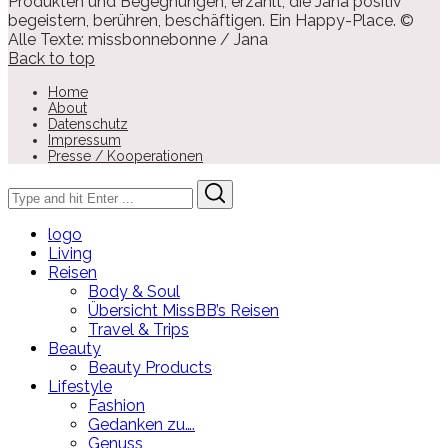
Produkten und Begegnungen, erzählt, die Jana positiv
begeistern, berühren, beschäftigen. Ein Happy-Place. ©
Alle Texte: missbonnebonne / Jana
Back to top
Home
About
Datenschutz
Impressum
Presse / Kooperationen
Search
Search
for:
logo
Living
Reisen
Body & Soul
Übersicht MissBB’s Reisen
Travel & Trips
Beauty
Beauty Products
Lifestyle
Fashion
Gedanken zu….
Genuss