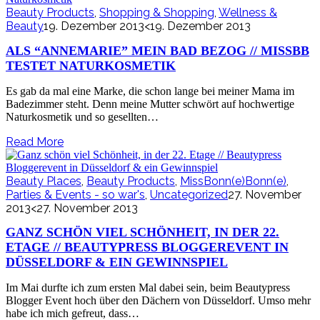
Beauty Products
,
Shopping & Shopping
,
Wellness &
Beauty
19. Dezember 2013
<19. Dezember 2013
ALS “ANNEMARIE” MEIN BAD BEZOG // MISSBB
TESTET NATURKOSMETIK
Es gab da mal eine Marke, die schon lange bei meiner Mama im
Badezimmer steht. Denn meine Mutter schwört auf hochwertige
Naturkosmetik und so gesellten…
Read More
Beauty Places
,
Beauty Products
,
MissBonn(e)Bonn(e)
,
Parties & Events - so war's
,
Uncategorized
27. November
2013
<27. November 2013
GANZ SCHÖN VIEL SCHÖNHEIT, IN DER 22.
ETAGE // BEAUTYPRESS BLOGGEREVENT IN
DÜSSELDORF & EIN GEWINNSPIEL
Im Mai durfte ich zum ersten Mal dabei sein, beim Beautypress
Blogger Event hoch über den Dächern von Düsseldorf. Umso mehr
habe ich mich gefreut, dass…