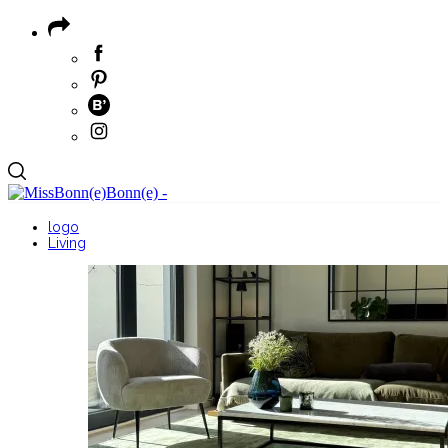
logo
Living