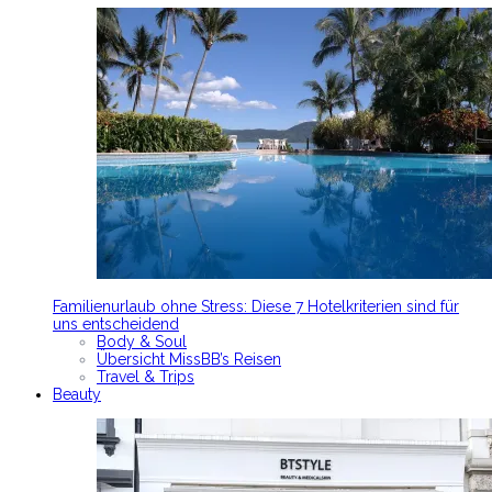
Familienurlaub ohne Stress: Diese 7 Hotelkriterien sind für
uns entscheidend
Body & Soul
Übersicht MissBB’s Reisen
Travel & Trips
Beauty