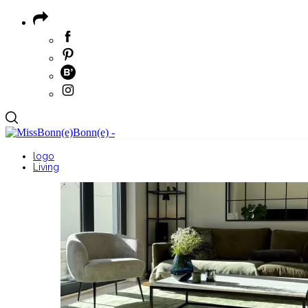
logo
Living