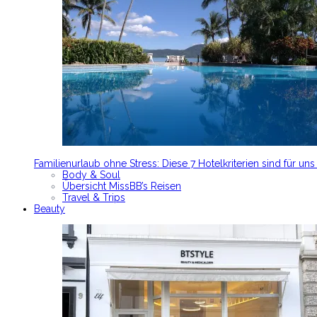
Familienurlaub ohne Stress: Diese 7 Hotelkriterien sind für un
Body & Soul
Übersicht MissBB’s Reisen
Travel & Trips
Beauty