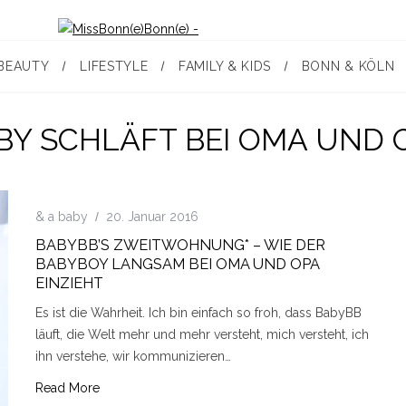
BEAUTY
LIFESTYLE
FAMILY & KIDS
BONN & KÖLN
BY SCHLÄFT BEI OMA UND 
& a baby
20. Januar 2016
BABYBB’S ZWEITWOHNUNG* – WIE DER
BABYBOY LANGSAM BEI OMA UND OPA
EINZIEHT
Es ist die Wahrheit. Ich bin einfach so froh, dass BabyBB
läuft, die Welt mehr und mehr versteht, mich versteht, ich
ihn verstehe, wir kommunizieren…
Read More