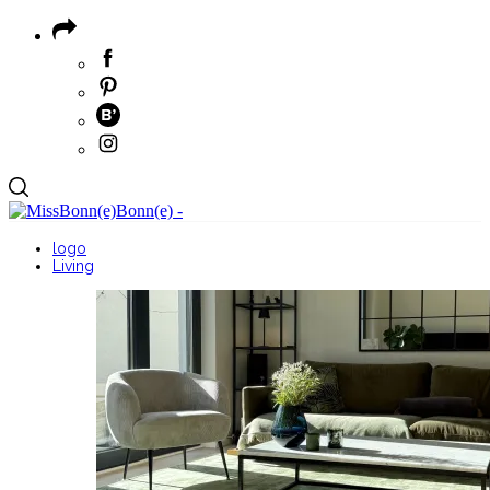
logo
Living