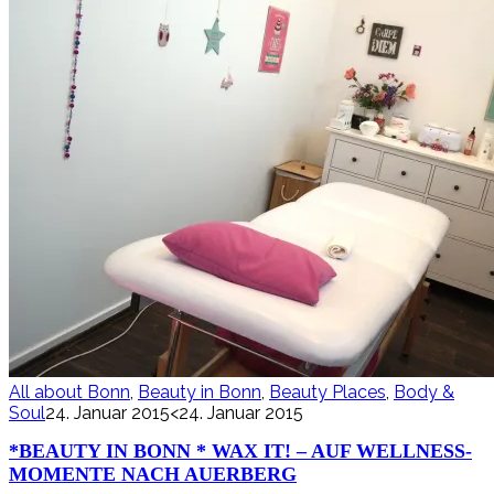
All about Bonn
,
Beauty in Bonn
,
Beauty Places
,
Body &
Soul
24. Januar 2015
<24. Januar 2015
*BEAUTY IN BONN * WAX IT! – AUF WELLNESS-
MOMENTE NACH AUERBERG