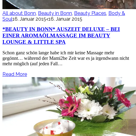
All about Bonn
,
Beauty in Bonn
,
Beauty Places
,
Body &
Soul
16. Januar 2015
<16. Januar 2015
*BEAUTY IN BONN* AUSZEIT DELUXE – BEI
EINER AROMAÖLMASSAGE IM BEAUTY
LOUNGE & LITTLE SPA
Schon ganz schön lange habe ich mir keine Massage mehr
gegönnt… während der Mami2be Zeit war es ja irgendwann nicht
mehr möglich (auf jeden Fall…
Read More