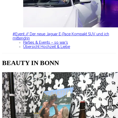
#Event // Der neue Jaguar E-Pace Kompakt SUV und ich
mittendrin
Parties & Events – so war’s
Übersicht Hochzeit & Liebe
BEAUTY IN BONN