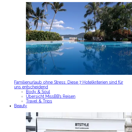
Familienurlaub ohne Stress: Diese 7 Hotelkriterien sind für
uns entscheidend
Body & Soul
Übersicht MissBB’s Reisen
Travel & Trips
Beauty