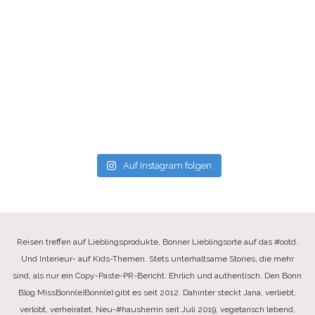
Auf Instagram folgen
Reisen treffen auf Lieblingsprodukte, Bonner Lieblingsorte auf das #ootd.
Und Interieur- auf Kids-Themen. Stets unterhaltsame Stories, die mehr
sind, als nur ein Copy-Paste-PR-Bericht. Ehrlich und authentisch. Den Bonn
Blog MissBonn(e)Bonn(e) gibt es seit 2012. Dahinter steckt Jana, verliebt,
verlobt, verheiratet, Neu-#hausherrin seit Juli 2019, vegetarisch lebend,