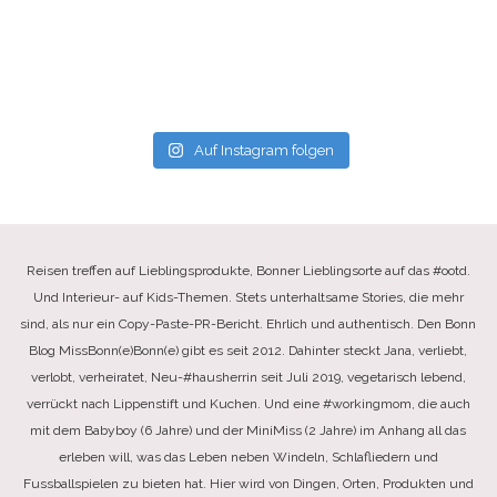
Auf Instagram folgen
Reisen treffen auf Lieblingsprodukte, Bonner Lieblingsorte auf das #ootd.
Und Interieur- auf Kids-Themen. Stets unterhaltsame Stories, die mehr
sind, als nur ein Copy-Paste-PR-Bericht. Ehrlich und authentisch. Den Bonn
Blog MissBonn(e)Bonn(e) gibt es seit 2012. Dahinter steckt Jana, verliebt,
verlobt, verheiratet, Neu-#hausherrin seit Juli 2019, vegetarisch lebend,
verrückt nach Lippenstift und Kuchen. Und eine #workingmom, die auch
mit dem Babyboy (6 Jahre) und der MiniMiss (2 Jahre) im Anhang all das
erleben will, was das Leben neben Windeln, Schlafliedern und
Fussballspielen zu bieten hat. Hier wird von Dingen, Orten, Produkten und