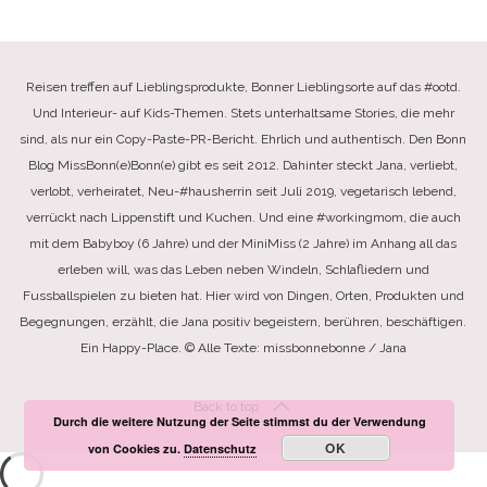
Reisen treffen auf Lieblingsprodukte, Bonner Lieblingsorte auf das #ootd.
Und Interieur- auf Kids-Themen. Stets unterhaltsame Stories, die mehr
sind, als nur ein Copy-Paste-PR-Bericht. Ehrlich und authentisch. Den Bonn
Blog MissBonn(e)Bonn(e) gibt es seit 2012. Dahinter steckt Jana, verliebt,
verlobt, verheiratet, Neu-#hausherrin seit Juli 2019, vegetarisch lebend,
verrückt nach Lippenstift und Kuchen. Und eine #workingmom, die auch
mit dem Babyboy (6 Jahre) und der MiniMiss (2 Jahre) im Anhang all das
erleben will, was das Leben neben Windeln, Schlafliedern und
Fussballspielen zu bieten hat. Hier wird von Dingen, Orten, Produkten und
Begegnungen, erzählt, die Jana positiv begeistern, berühren, beschäftigen.
Ein Happy-Place. © Alle Texte: missbonnebonne / Jana
Back to top
Durch die weitere Nutzung der Seite stimmst du der Verwendung
OK
von Cookies zu.
Datenschutz