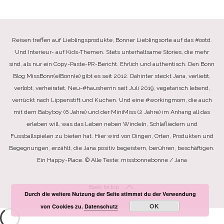
Reisen treffen auf Lieblingsprodukte, Bonner Lieblingsorte auf das #ootd.
Und Interieur- auf Kids-Themen. Stets unterhaltsame Stories, die mehr
sind, als nur ein Copy-Paste-PR-Bericht. Ehrlich und authentisch. Den Bonn
Blog MissBonn(e)Bonn(e) gibt es seit 2012. Dahinter steckt Jana, verliebt,
verlobt, verheiratet, Neu-#hausherrin seit Juli 2019, vegetarisch lebend,
verrückt nach Lippenstift und Kuchen. Und eine #workingmom, die auch
mit dem Babyboy (6 Jahre) und der MiniMiss (2 Jahre) im Anhang all das
erleben will, was das Leben neben Windeln, Schlafliedern und
Fussballspielen zu bieten hat. Hier wird von Dingen, Orten, Produkten und
Begegnungen, erzählt, die Jana positiv begeistern, berühren, beschäftigen.
Ein Happy-Place. © Alle Texte: missbonnebonne / Jana
Back to top
Durch die weitere Nutzung der Seite stimmst du der Verwendung
OK
von Cookies zu.
Datenschutz