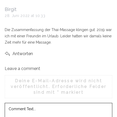
s
Birgit
a
28. Juni 2022 at 10:33
y
s
Die Zusammenfassung der Thai-Massage klingen gut. 2019 war
:
ich mit einer Freundin im Urlaub. Leider hatten wir damals keine
Zeit mehr für eine Massage.
Antworten
Leave a comment
L
e
Deine E-Mail-Adresse wird nicht
a
veröffentlicht.
Erforderliche Felder
v
sind mit
*
markiert
e
a
c
o