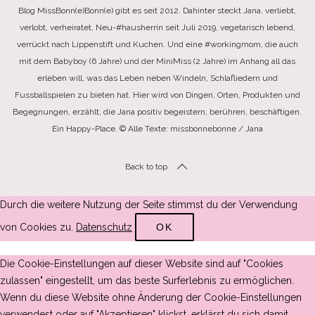
Blog MissBonn(e)Bonn(e) gibt es seit 2012. Dahinter steckt Jana, verliebt,
verlobt, verheiratet, Neu-#hausherrin seit Juli 2019, vegetarisch lebend,
verrückt nach Lippenstift und Kuchen. Und eine #workingmom, die auch
mit dem Babyboy (6 Jahre) und der MiniMiss (2 Jahre) im Anhang all das
erleben will, was das Leben neben Windeln, Schlafliedern und
Fussballspielen zu bieten hat. Hier wird von Dingen, Orten, Produkten und
Begegnungen, erzählt, die Jana positiv begeistern, berühren, beschäftigen.
Ein Happy-Place. © Alle Texte: missbonnebonne / Jana
Back to top
Durch die weitere Nutzung der Seite stimmst du der Verwendung
von Cookies zu.
Datenschutz
OK
Die Cookie-Einstellungen auf dieser Website sind auf "Cookies
zulassen" eingestellt, um das beste Surferlebnis zu ermöglichen.
Wenn du diese Website ohne Änderung der Cookie-Einstellungen
verwendest oder auf "Akzeptieren" klickst, erklärst du sich damit