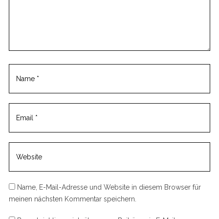
m
m
e
n
t
Name, E-Mail-Adresse und Website in diesem Browser für
meinen nächsten Kommentar speichern.