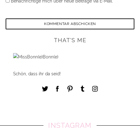
Benachrichtige mich über neue Beiträge via E-Mail.
THAT'S ME
Schön, dass ihr da seid!
S
e
a
r
c
h
f
INSTAGRAM
o
r
: