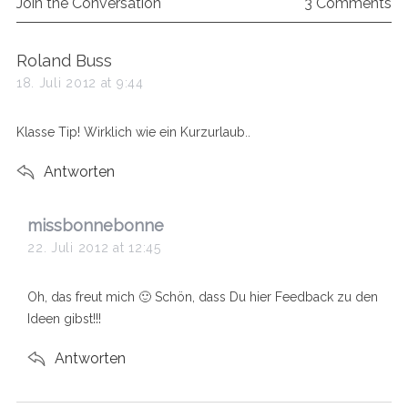
Join the Conversation
3 Comments
s
Roland Buss
a
18. Juli 2012 at 9:44
y
s
Klasse Tip! Wirklich wie ein Kurzurlaub..
:
Antworten
s
missbonnebonne
a
22. Juli 2012 at 12:45
y
s
Oh, das freut mich 🙂 Schön, dass Du hier Feedback zu den
:
Ideen gibst!!!
Antworten