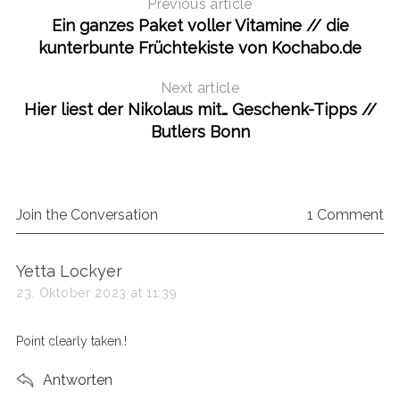
Previous article
Ein ganzes Paket voller Vitamine // die
kunterbunte Früchtekiste von Kochabo.de
Next article
Hier liest der Nikolaus mit… Geschenk-Tipps //
Butlers Bonn
Join the Conversation
1 Comment
s
Yetta Lockyer
a
23. Oktober 2023 at 11:39
y
s
Point clearly taken.!
:
Antworten