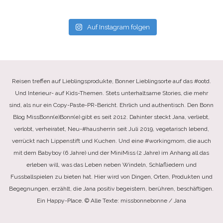
Auf Instagram folgen
Reisen treffen auf Lieblingsprodukte, Bonner Lieblingsorte auf das #ootd.
Und Interieur- auf Kids-Themen. Stets unterhaltsame Stories, die mehr
sind, als nur ein Copy-Paste-PR-Bericht. Ehrlich und authentisch. Den Bonn
Blog MissBonn(e)Bonn(e) gibt es seit 2012. Dahinter steckt Jana, verliebt,
verlobt, verheiratet, Neu-#hausherrin seit Juli 2019, vegetarisch lebend,
verrückt nach Lippenstift und Kuchen. Und eine #workingmom, die auch
mit dem Babyboy (6 Jahre) und der MiniMiss (2 Jahre) im Anhang all das
erleben will, was das Leben neben Windeln, Schlafliedern und
Fussballspielen zu bieten hat. Hier wird von Dingen, Orten, Produkten und
Begegnungen, erzählt, die Jana positiv begeistern, berühren, beschäftigen.
Ein Happy-Place. © Alle Texte: missbonnebonne / Jana