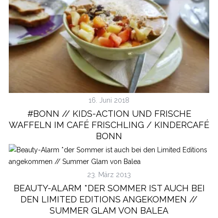
16. Juni 2018
S
e
#BONN // KIDS-ACTION UND FRISCHE
a
WAFFELN IM CAFÉ FRISCHLING / KINDERCAFÉ
r
BONN
c
h
f
o
23. März 2013
r
:
BEAUTY-ALARM *DER SOMMER IST AUCH BEI
DEN LIMITED EDITIONS ANGEKOMMEN //
SUMMER GLAM VON BALEA