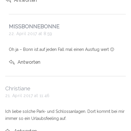
Antworten
s
MISSBONNEBONNE
a
22. April 2017 at 8:59
y
s
Oh ja – Bonn ist auf jeden Fall mal einen Ausflug wert 🙂
:
Antworten
s
Christiane
a
21. April 2017 at 11:46
y
s
Ich liebe solche Park- und Schlossanlagen. Dort kommt bei mir
:
immer so ein Urlaubsfeeling auf.