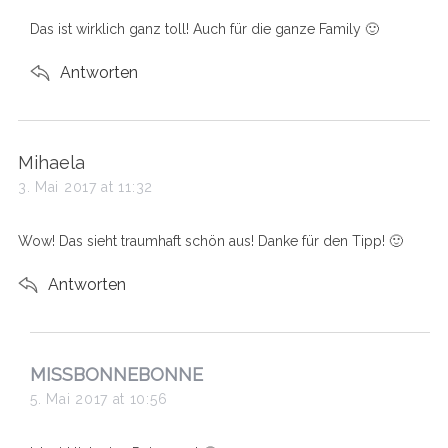
s
Das ist wirklich ganz toll! Auch für die ganze Family 🙂
:
Antworten
s
Mihaela
a
3. Mai 2017 at 11:32
y
s
Wow! Das sieht traumhaft schön aus! Danke für den Tipp! 🙂
:
Antworten
s
MISSBONNEBONNE
a
5. Mai 2017 at 10:56
y
s