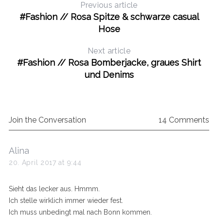
Previous article
#Fashion // Rosa Spitze & schwarze casual
Hose
Next article
#Fashion // Rosa Bomberjacke, graues Shirt
und Denims
Join the Conversation
14 Comments
s
Alina
a
20. April 2017 at 9:44
y
s
Sieht das lecker aus. Hmmm.
:
Ich stelle wirklich immer wieder fest.
Ich muss unbedingt mal nach Bonn kommen.