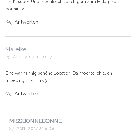
fand’s super. Und möchte jetzt auch gern zum Mittag mal
dorthin ☺️.
Antworten
s
Mareike
a
25. April 2017 at 10:27
y
s
Eine wahnsinnig schöne Location! Da möchte ich auch
:
unbedingt mal hin <3
Antworten
s
MISSBONNEBONNE
a
27. April 2017 at 8:08
y