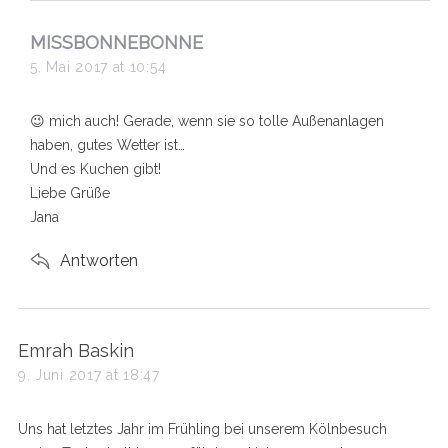
s
MISSBONNEBONNE
a
5. Mai 2017 at 10:54
y
s
😉 mich auch! Gerade, wenn sie so tolle Außenanlagen
:
haben, gutes Wetter ist…
Und es Kuchen gibt!
Liebe Grüße
Jana
Antworten
s
Emrah Baskin
a
9. Juni 2017 at 18:47
y
s
Uns hat letztes Jahr im Frühling bei unserem Kölnbesuch
: