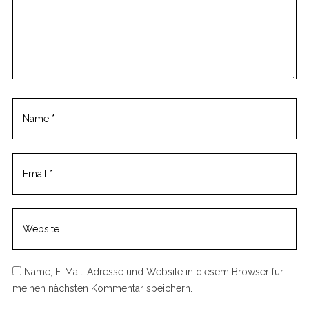
m
m
e
n
t
Name, E-Mail-Adresse und Website in diesem Browser für
meinen nächsten Kommentar speichern.