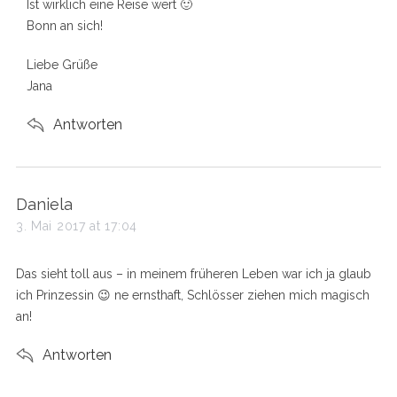
Ist wirklich eine Reise wert 🙂
:
Bonn an sich!
Liebe Grüße
Jana
Antworten
s
Daniela
a
3. Mai 2017 at 17:04
y
s
Das sieht toll aus – in meinem früheren Leben war ich ja glaub
:
ich Prinzessin 😉 ne ernsthaft, Schlösser ziehen mich magisch
an!
Antworten