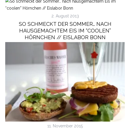
2. August 2013
SO SCHMECKT DER SOMMER… NACH
HAUSGEMACHTEM EIS IM “COOLEN”
HÖRNCHEN // EISLABOR BONN
S
e
a
r
c
h
f
o
r
:
11. November 2015