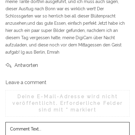
meine Tante dorthin ausgeführt, und ich muss auch sagen,
dieser Ausflug nach Bonn war es wirklich wert! Der
Schlossgarten war so herrlich bei all dieser Blütenpracht
anzusehen,und das gute Essen, einfach perfekt Jetzt habe ich
hier auch ein paar super Bilder gefunden, nachdem ich an
diesem Tag vergessen hatte, meine DigiCam über Nacht
aufzuladen, und diese noch vor dem Mittagessen den Geist
aufgab! lg aus Berlin, Emrah
Antworten
Leave a comment
L
e
Deine E-Mail-Adresse wird nicht
a
veröffentlicht.
Erforderliche Felder
v
sind mit
*
markiert
e
a
c
o