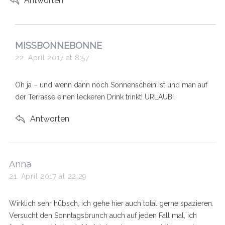
Antworten
s
MISSBONNEBONNE
a
22. April 2017 at 8:57
y
s
Oh ja – und wenn dann noch Sonnenschein ist und man auf
:
der Terrasse einen leckeren Drink trinkt! URLAUB!
Antworten
s
Anna
a
21. April 2017 at 22:29
y
s
Wirklich sehr hübsch, ich gehe hier auch total gerne spazieren.
:
Versucht den Sonntagsbrunch auch auf jeden Fall mal, ich