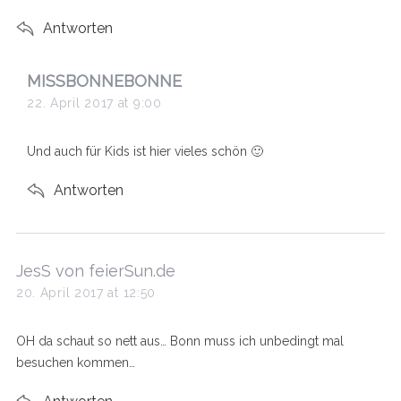
Antworten
s
MISSBONNEBONNE
a
22. April 2017 at 9:00
y
s
Und auch für Kids ist hier vieles schön 🙂
:
Antworten
s
JesS von feierSun.de
a
20. April 2017 at 12:50
y
s
OH da schaut so nett aus… Bonn muss ich unbedingt mal
:
besuchen kommen…