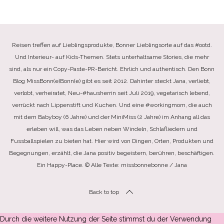
Reisen treffen auf Lieblingsprodukte, Bonner Lieblingsorte auf das #ootd.
Und Interieur- auf Kids-Themen. Stets unterhaltsame Stories, die mehr
sind, als nur ein Copy-Paste-PR-Bericht. Ehrlich und authentisch. Den Bonn
Blog MissBonn(e)Bonn(e) gibt es seit 2012. Dahinter steckt Jana, verliebt,
verlobt, verheiratet, Neu-#hausherrin seit Juli 2019, vegetarisch lebend,
verrückt nach Lippenstift und Kuchen. Und eine #workingmom, die auch
mit dem Babyboy (6 Jahre) und der MiniMiss (2 Jahre) im Anhang all das
erleben will, was das Leben neben Windeln, Schlafliedern und
Fussballspielen zu bieten hat. Hier wird von Dingen, Orten, Produkten und
Begegnungen, erzählt, die Jana positiv begeistern, berühren, beschäftigen.
Ein Happy-Place. © Alle Texte: missbonnebonne / Jana
Back to top
Durch die weitere Nutzung der Seite stimmst du der Verwendung