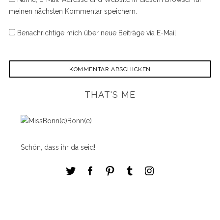
meinen nächsten Kommentar speichern.
Benachrichtige mich über neue Beiträge via E-Mail.
THAT'S ME
Schön, dass ihr da seid!
S
e
a
r
c
h
f