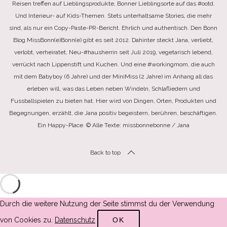
Reisen treffen auf Lieblingsprodukte, Bonner Lieblingsorte auf das #ootd.
Und Interieur- auf Kids-Themen. Stets unterhaltsame Stories, die mehr
sind, als nur ein Copy-Paste-PR-Bericht. Ehrlich und authentisch. Den Bonn
Blog MissBonn(e)Bonn(e) gibt es seit 2012. Dahinter steckt Jana, verliebt,
verlobt, verheiratet, Neu-#hausherrin seit Juli 2019, vegetarisch lebend,
verrückt nach Lippenstift und Kuchen. Und eine #workingmom, die auch
mit dem Babyboy (6 Jahre) und der MiniMiss (2 Jahre) im Anhang all das
erleben will, was das Leben neben Windeln, Schlafliedern und
Fussballspielen zu bieten hat. Hier wird von Dingen, Orten, Produkten und
Begegnungen, erzählt, die Jana positiv begeistern, berühren, beschäftigen.
Ein Happy-Place. © Alle Texte: missbonnebonne / Jana
Back to top
Durch die weitere Nutzung der Seite stimmst du der Verwendung
von Cookies zu.
Datenschutz
OK