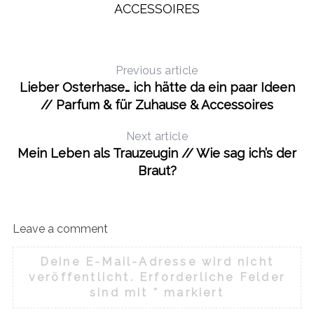
ACCESSOIRES
Previous article
Lieber Osterhase… ich hätte da ein paar Ideen
// Parfum & für Zuhause & Accessoires
Next article
Mein Leben als Trauzeugin // Wie sag ich’s der
Braut?
Leave a comment
Deine E-Mail-Adresse wird nicht
veröffentlicht.
Erforderliche Felder
sind mit
*
markiert